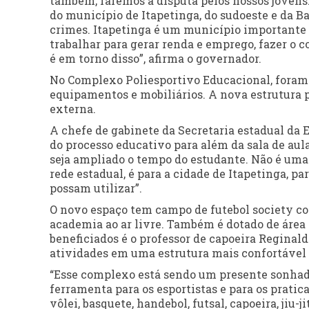
também, faremos a disputa pelos nossos jovens
do município de Itapetinga, do sudoeste e da B
crimes. Itapetinga é um município importante 
trabalhar para gerar renda e emprego, fazer o c
é em torno disso”, afirma o governador.
No Complexo Poliesportivo Educacional, foram i
equipamentos e mobiliários. A nova estrutura 
externa.
A chefe de gabinete da Secretaria estadual da 
do processo educativo para além da sala de aul
seja ampliado o tempo do estudante. Não é uma 
rede estadual, é para a cidade de Itapetinga, p
possam utilizar”.
O novo espaço tem campo de futebol society com 
academia ao ar livre. Também é dotado de área 
beneficiados é o professor de capoeira Reginal
atividades em uma estrutura mais confortável e
“Esse complexo está sendo um presente sonhado
ferramenta para os esportistas e para os prati
vôlei, basquete, handebol, futsal, capoeira, jiu-