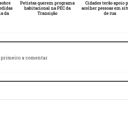
sobre
Petistas querem programa
Cidades terão apoio 
edidas
habitacional na PEC da
acolher pessoas em sit
ia da
Transição
de rua
 primeiro a comentar.