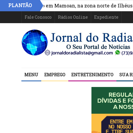
»
PLANTÃO
 circulação em Mamoan, na zona norte de Ilhéus
*Vas
Fale Conosco
Rádios Online
Expediente
MENU
EMPREGO
ENTRETENIMENTO
SUA R