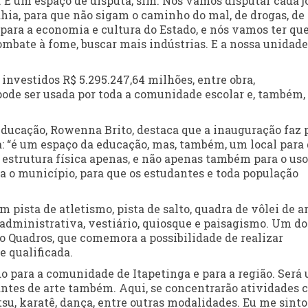
. É um espaço de disputa, sim. Nós vamos disputar cada 
ahia, para que não sigam o caminho do mal, de drogas, de
para a economia e cultura do Estado, e nós vamos ter qu
ombate à fome, buscar mais indústrias. E a nossa unidade
nvestidos R$ 5.295.247,64 milhões, entre obra,
pode ser usada por toda a comunidade escolar e, também,
Educação, Rowenna Brito, destaca que a inauguração faz 
a: “é um espaço da educação, mas, também, um local para
estrutura física apenas, e não apenas também para o uso
ara o município, para que os estudantes e toda população
pista de atletismo, pista de salto, quadra de vôlei de ar
administrativa, vestiário, quiosque e paisagismo. Um do
do Quadros, que comemora a possibilidade de realizar
 qualificada.
 para a comunidade de Itapetinga e para a região. Será
cantes de arte também. Aqui, se concentrarão atividades
jitsu, karatê, dança, entre outras modalidades. Eu me sinto