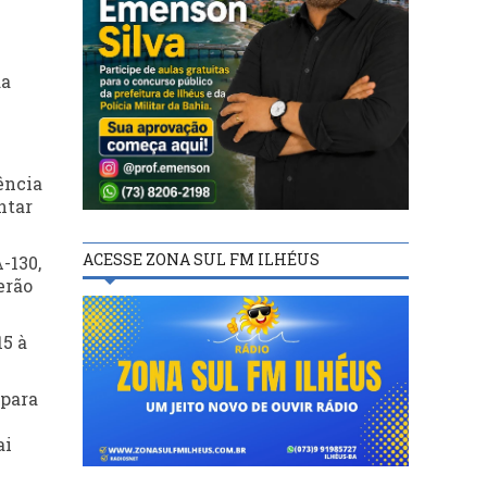
da
ência
ntar
ACESSE ZONA SUL FM ILHÉUS
-130,
erão
15 à
 para
ai