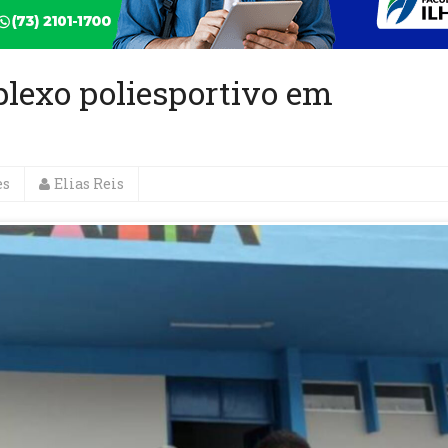
lexo poliesportivo em
es
Elias Reis