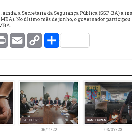
 ainda, a Secretaria da Segurança Pública (SSP-BA) a ins
MBA). No último mês de junho, o governador participou
BMBA.
kedIn
Print
Email
Copy
Compartilhar
Link
BASTIDORES
BASTIDORES
06/11/22
03/07/23