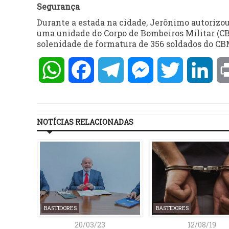
Segurança
Durante a estada na cidade, Jerônimo autorizou,
uma unidade do Corpo de Bombeiros Militar (CB
solenidade de formatura de 356 soldados do C
WhatsApp
Facebook
Telegram
Messenger
Twitter
Lin
NOTÍCIAS RELACIONADAS
BASTIDORES
BASTIDORES
20/03/23
12/08/19