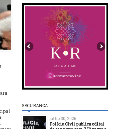
e
para
SEGURANÇA
cipal
a
julho 30, 2026
,
Polícia Civil publica edital