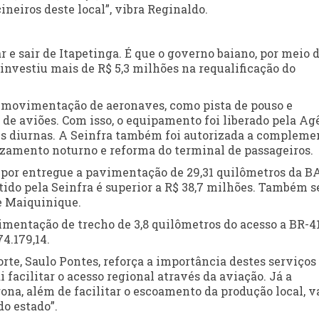
ineiros deste local”, vibra Reginaldo.
ar e sair de Itapetinga. É que o governo baiano, por meio 
 investiu mais de R$ 5,3 milhões na requalificação do
de movimentação de aeronaves, como pista de pouso e
de aviões. Com isso, o equipamento foi liberado pela Ag
es diurnas. A Seinfra também foi autorizada a compleme
izamento noturno e reforma do terminal de passageiros.
 por entregue a pavimentação de 29,31 quilômetros da BA
ido pela Seinfra é superior a R$ 38,7 milhões. Também s
e Maiquinique.
mentação de trecho de 3,8 quilômetros do acesso a BR-4
4.179,14.
rte, Saulo Pontes, reforça a importância destes serviços
i facilitar o acesso regional através da aviação. Já a
, além de facilitar o escoamento da produção local, v
do estado”.