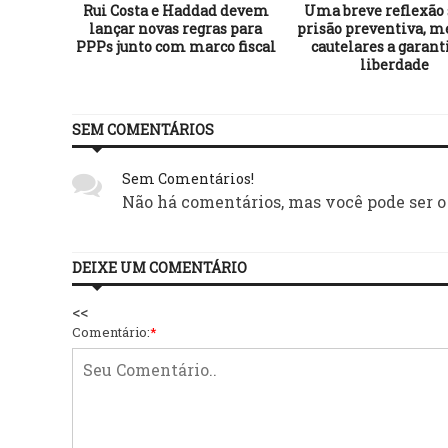
rismo
Rui Costa e Haddad devem
Uma breve reflexão 
a são
lançar novas regras para
prisão preventiva, m
católica
PPPs junto com marco fiscal
cautelares a garant
liberdade
SEM COMENTÁRIOS
Sem Comentários!
Não há comentários, mas você pode ser o
DEIXE UM COMENTÁRIO
<<
Comentário:
*