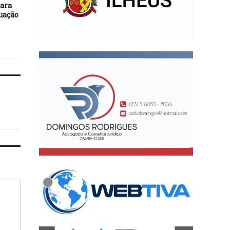
para
Conta de viagens
Santuários do turism
uação
internacionais teve déficit
religioso da Bahia sã
de US$ 648 milhões
divulgados na Expocató