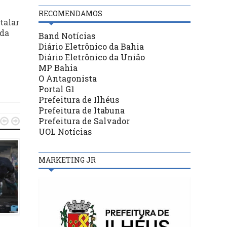
RECOMENDAMOS
talar
 da
Band Notícias
Diário Eletrônico da Bahia
Diário Eletrônico da União
MP Bahia
O Antagonista
Portal G1
Prefeitura de Ilhéus
Prefeitura de Itabuna
Prefeitura de Salvador


UOL Notícias
MARKETING JR
BASTIDORES
BASTIDORES
25/07/22
28/05/22