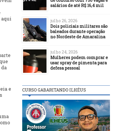
jovem
de concurso com 750 vagas e
salários de até R$ 16,4 mil
e
 aqui
julho 26, 2026
Dois policiais militares são
baleados durante operação
no Nordeste de Amaralina
julho 24, 2026
parte
Mulheres podem comprar e
 que
usar spray de pimenta para
 da
defesa pessoal
eia e
CURSO GABARITANDO ILHÉUS
s
 uma
 como