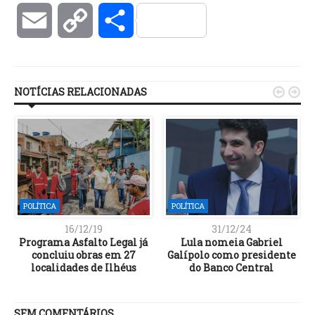
Email
Copy
Compartilhar
Link
NOTÍCIAS RELACIONADAS


POLÍTICA
POLÍTICA
16/12/19
31/12/24
Programa Asfalto Legal já
Lula nomeia Gabriel
concluiu obras em 27
Galípolo como presidente
localidades de Ilhéus
do Banco Central
SEM COMENTÁRIOS