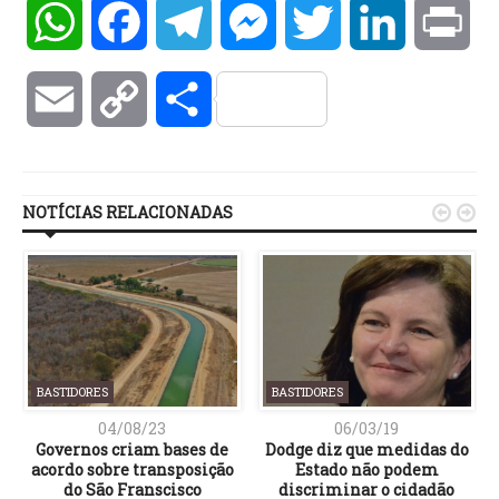
WhatsApp
Facebook
Telegram
Messenger
Twitter
LinkedIn
Pri
Email
Copy
Compartilhar
Link
NOTÍCIAS RELACIONADAS


BASTIDORES
BASTIDORES
04/08/23
06/03/19
Governos criam bases de
Dodge diz que medidas do
acordo sobre transposição
Estado não podem
do São Franscisco
discriminar o cidadão