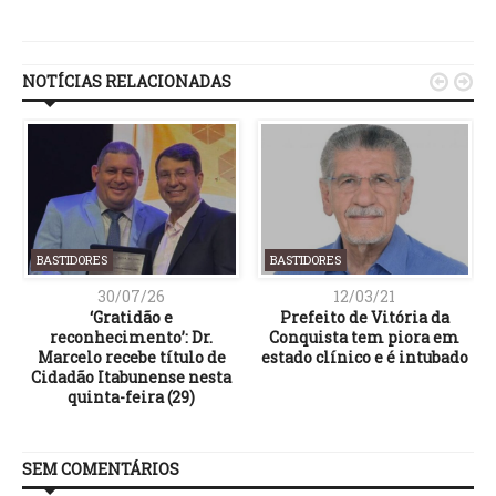
Link
NOTÍCIAS RELACIONADAS


BASTIDORES
BASTIDORES
30/07/26
12/03/21
‘Gratidão e
Prefeito de Vitória da
reconhecimento’: Dr.
Conquista tem piora em
Marcelo recebe título de
estado clínico e é intubado
Cidadão Itabunense nesta
quinta-feira (29)
SEM COMENTÁRIOS