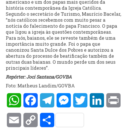
americano e um dos papas mais queridos da
história contemporânea da Igreja Católica.
Segundo o secretário de Turismo, Maurício Bacelar,
“nós católicos recebemos com muito pesar a
notícia do falecimento do papa Francisco. O papa
que ligou a igreja às questões contemporâneas.
Para nós, baianos, ele se reveste também de uma
importância muito grande. Foi o papa que
canonizou Santa Dulce dos Pobres e autorizou a
abertura do processo de beatificação também de
outras duas baianas. O mundo perde um dos seus
principais líderes”.
Repórter: Joci Santana/GOVBA
Foto: Matheus Landim/GOVBA
WhatsApp
Facebook
Telegram
Messenger
Twitter
LinkedIn
Pri
Email
Copy
Compartilhar