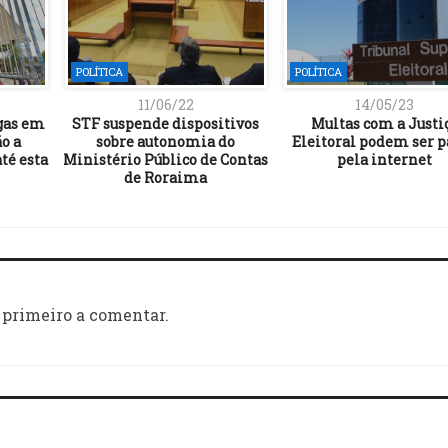
POLÍTICA
POLÍTICA
11/06/22
14/05/23
gas em
STF suspende dispositivos
Multas com a Justi
o a
sobre autonomia do
Eleitoral podem ser p
até esta
Ministério Público de Contas
pela internet
de Roraima
 primeiro a comentar.