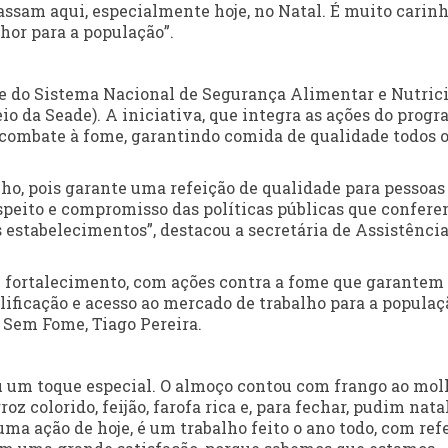
ssam aqui, especialmente hoje, no Natal. É muito carinh
hor para a população”.
rte do Sistema Nacional de Segurança Alimentar e Nutric
io da Seade). A iniciativa, que integra as ações do prog
 combate à fome, garantindo comida de qualidade todos 
lho, pois garante uma refeição de qualidade para pessoa
speito e compromisso das políticas públicas que confere
 estabelecimentos”, destacou a secretária de Assistência
fortalecimento, com ações contra a fome que garantem
lificação e acesso ao mercado de trabalho para a populaç
 Sem Fome, Tiago Pereira.
u um toque especial. O almoço contou com frango ao mol
z colorido, feijão, farofa rica e, para fechar, pudim nata
ma ação de hoje, é um trabalho feito o ano todo, com ref