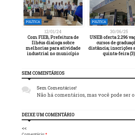
POLÍTICA
POLÍTICA
12/01/24
30/06/25
empo de
Com FIEB, Prefeitura de
UNEB oferta 2.296 va
 de
Ilhéus dialoga sobre
cursos de graduaçã
em 15
melhorias para atividade
distância; inscrições 
industrial no município
quinta-feira (3)
SEM COMENTÁRIOS
Sem Comentários!
Não há comentários, mas você pode ser o
DEIXE UM COMENTÁRIO
<<
Comentário:
*