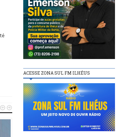
té
ACESSE ZONA SUL FM ILHÉUS

