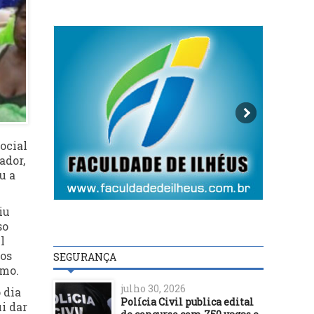
ocial
ador,
u a
iu
so
l
dos
SEGURANÇA
imo.
julho 30, 2026
 dia
Polícia Civil publica edital
i dar