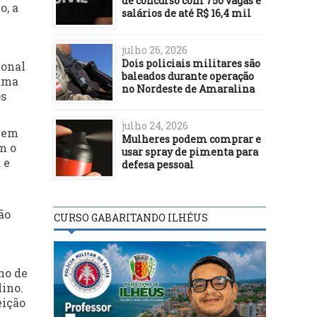
de concurso com 750 vagas e
o, a
salários de até R$ 16,4 mil
julho 26, 2026
Dois policiais militares são
ional
baleados durante operação
rama
no Nordeste de Amaralina
os
julho 24, 2026
s em
Mulheres podem comprar e
m o
usar spray de pimenta para
 e
defesa pessoal
ão
CURSO GABARITANDO ILHÉUS
ho de
lino.
eição