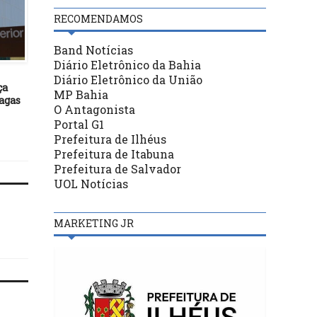
RECOMENDAMOS
Band Notícias
POLÍTICA
POLÍTICA
Diário Eletrônico da Bahia
15/09/21
06/11/23
Diário Eletrônico da União
ça
Conselho de Ética adia
Vereador propõe tempo
MP Bahia
agas
decisão sobre deputado Boca
espera em filas de
O Antagonista
Aberta
supermercados em 1
Portal G1
minutos
Prefeitura de Ilhéus
Prefeitura de Itabuna
Prefeitura de Salvador
UOL Notícias
MARKETING JR