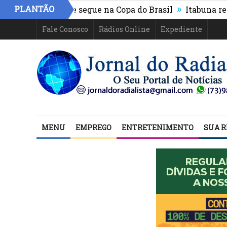
»
PLANTÃO
letico-PR e segue na Copa do Brasil
Itabuna registra 
Fale Conosco
Rádios Online
Expediente
MENU
EMPREGO
ENTRETENIMENTO
SUA R