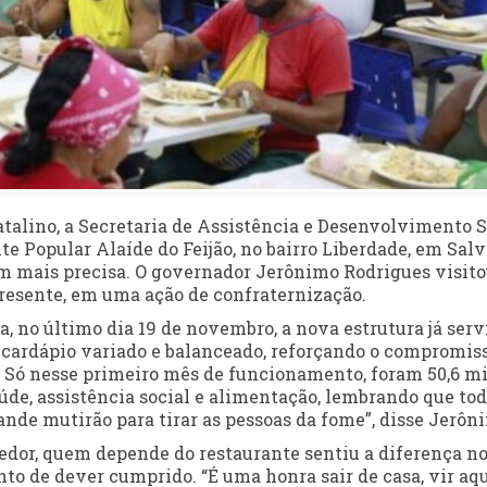
atalino, a Secretaria de Assistência e Desenvolvimento S
te Popular Alaíde do Feijão, no bairro Liberdade, em Salv
m mais precisa. O governador Jerônimo Rodrigues visito
resente, em uma ação de confraternização.
, no último dia 19 de novembro, a nova estrutura já serv
om cardápio variado e balanceado, reforçando o compromis
 Só nesse primeiro mês de funcionamento, foram 50,6 mi
aúde, assistência social e alimentação, lembrando que to
ande mutirão para tirar as pessoas da fome”, disse Jerôn
dor, quem depende do restaurante sentiu a diferença no
to de dever cumprido. “É uma honra sair de casa, vir aqu