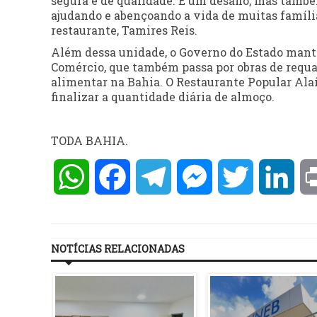
segura e de qualidade. É um desafio, mas tam
ajudando e abençoando a vida de muitas famíli
restaurante, Tamires Reis.
Além dessa unidade, o Governo do Estado manté
Comércio, que também passa por obras de requal
alimentar na Bahia. O Restaurante Popular Alaíd
finalizar a quantidade diária de almoço.
TODA BAHIA.
WhatsApp
Facebook
Telegram
Messenger
Twitter
Lin
NOTÍCIAS RELACIONADAS