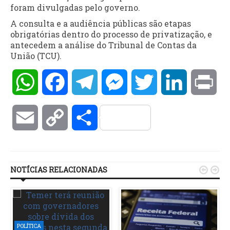
foram divulgadas pelo governo.
A consulta e a audiência públicas são etapas
obrigatórias dentro do processo de privatização, e
antecedem a análise do Tribunal de Contas da
União (TCU).
WhatsApp
Facebook
Telegram
Messenger
Twitter
LinkedIn
Pri
Email
Copy
Compartilhar
Link
NOTÍCIAS RELACIONADAS


POLÍTICA