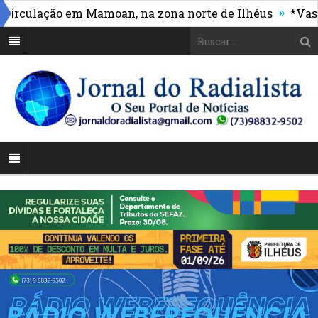
»
culação em Mamoan, na zona norte de Ilhéus
*Vasco m