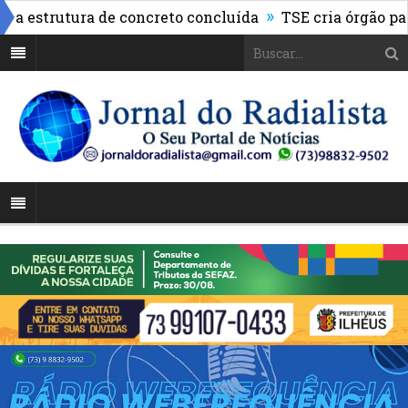
»
strutura de concreto concluída
TSE cria órgão para mo
o às mulheres