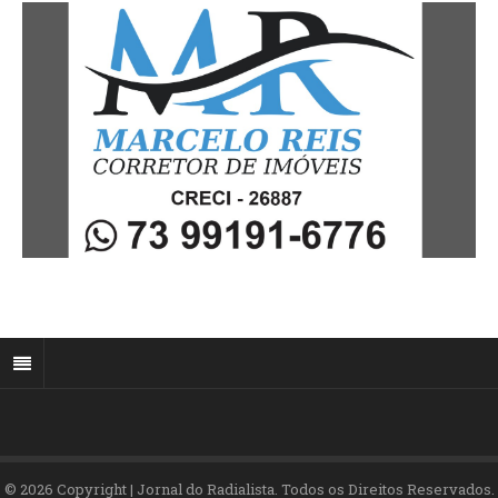
© 2026 Copyright | Jornal do Radialista. Todos os Direitos Reservados.