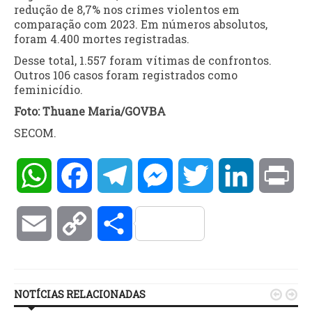
redução de 8,7% nos crimes violentos em
comparação com 2023. Em números absolutos,
foram 4.400 mortes registradas.
Desse total, 1.557 foram vítimas de confrontos.
Outros 106 casos foram registrados como
feminicídio.
Foto: Thuane Maria/GOVBA
SECOM.
WhatsApp
Facebook
Telegram
Messenger
Twitter
LinkedIn
Pri
Email
Copy
Compartilhar
Link
NOTÍCIAS RELACIONADAS

