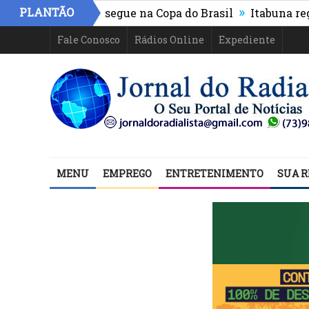
»
PLANTÃO
letico-PR e segue na Copa do Brasil
Itabuna registra 
Fale Conosco
Rádios Online
Expediente
MENU
EMPREGO
ENTRETENIMENTO
SUA R