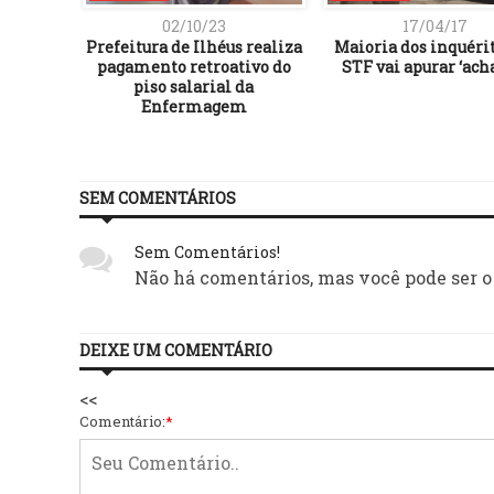
02/10/23
17/04/17
4:
Prefeitura de Ilhéus realiza
Maioria dos inquéri
5, É O
pagamento retroativo do
STF vai apurar ‘ach
O A
piso salarial da
Enfermagem
SEM COMENTÁRIOS
Sem Comentários!
Não há comentários, mas você pode ser o
DEIXE UM COMENTÁRIO
<<
Comentário:
*