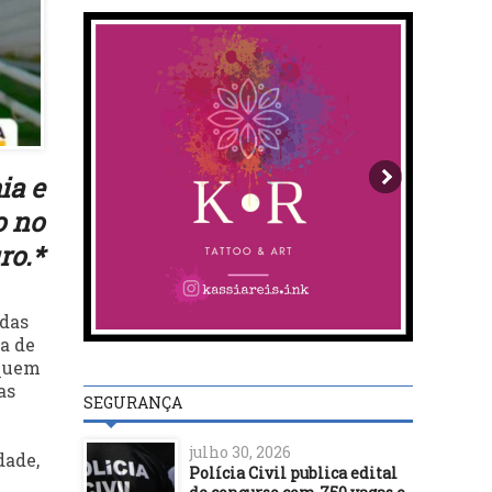
ia e
o no
ro.*
 das
a de
 quem
as
SEGURANÇA
julho 30, 2026
dade,
Polícia Civil publica edital