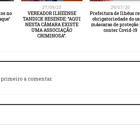
27/09/23
29/07/20
tos no
VEREADOR ILHEENSE
Prefeitura de Ilhéus re
aque’
TANDICK RESENDE: “AQUI
obrigatoriedade do us
NESTA CÂMARA EXISTE
máscaras de proteção
UMA ASSOCIAÇÃO
conter Covid-19
CRIMINOSA”.
 primeiro a comentar.