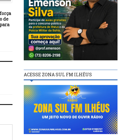
09/10/25
06/10/24
força
Prefeitura de Ilhéus
ELEIÇÕES 2024:
o de
participa da 52ª ABAV Expo
EDERJÚNIOR, 10555, É
 para
Internacional de Turismo
MEU CANDIDATO A
2025
VEREADOR!
ACESSE ZONA SUL FM ILHÉUS