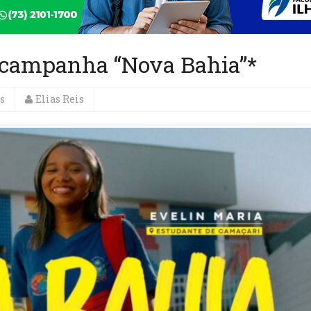
 campanha “Nova Bahia”*
s
Elias Reis