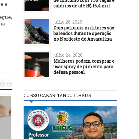
de concurso com 750 vagas e
e a
salários de até R$ 16,4 mil
egue,
julho 26, 2026
ma
Dois policiais militares são
baleados durante operação
no Nordeste de Amaralina
julho 24, 2026
Mulheres podem comprar e
usar spray de pimenta para
defesa pessoal


CURSO GABARITANDO ILHÉUS
DESTAQUES
DESTAQUES