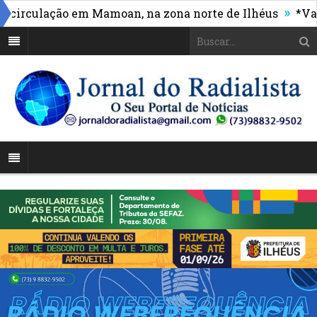
»
culação em Mamoan, na zona norte de Ilhéus
*Vasco m