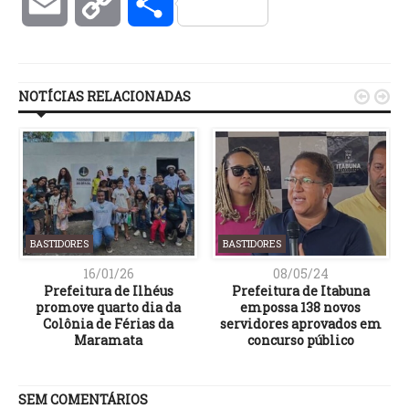
Email
Copy
Compartilhar
Link
NOTÍCIAS RELACIONADAS


BASTIDORES
BASTIDORES
16/01/26
08/05/24
e
Prefeitura de Ilhéus
Prefeitura de Itabuna
promove quarto dia da
empossa 138 novos
Colônia de Férias da
servidores aprovados em
”
Maramata
concurso público
SEM COMENTÁRIOS