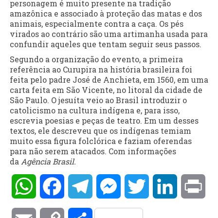
personagem é muito presente na tradição
amazônica e associado à proteção das matas e dos
animais, especialmente contra a caça. Os pés
virados ao contrário são uma artimanha usada para
confundir aqueles que tentam seguir seus passos.
Segundo a organização do evento, a primeira
referência ao Curupira na história brasileira foi
feita pelo padre José de Anchieta, em 1560, em uma
carta feita em São Vicente, no litoral da cidade de
São Paulo. O jesuíta veio ao Brasil introduzir o
catolicismo na cultura indígena e, para isso,
escrevia poesias e peças de teatro. Em um desses
textos, ele descreveu que os indígenas temiam
muito essa figura folclórica e faziam oferendas
para não serem atacados. Com informações
da
Agência Brasil.
WhatsApp
Facebook
Telegram
Messenger
Twitter
LinkedIn
Pri