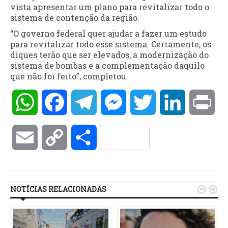
vista apresentar um plano para revitalizar todo o
sistema de contenção da região.
“O governo federal quer ajudar a fazer um estudo
para revitalizar todo esse sistema. Certamente, os
diques terão que ser elevados, a modernização do
sistema de bombas e a complementação daquilo
que não foi feito”, completou.
WhatsApp
Facebook
Telegram
Messenger
Twitter
LinkedIn
Pri
Email
Copy
Compartilhar
Link
NOTÍCIAS RELACIONADAS

