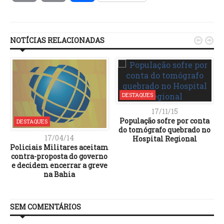
Link
NOTÍCIAS RELACIONADAS


DESTAQUES
17/11/15
População sofre por conta
DESTAQUES
do tomógrafo quebrado no
17/04/14
Hospital Regional
Policiais Militares aceitam
contra-proposta do governo
e decidem encerrar a greve
na Bahia
SEM COMENTÁRIOS