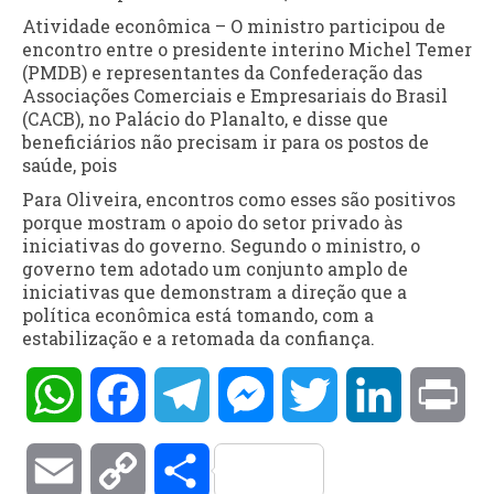
Atividade econômica – O ministro participou de
encontro entre o presidente interino Michel Temer
(PMDB) e representantes da Confederação das
Associações Comerciais e Empresariais do Brasil
(CACB), no Palácio do Planalto, e disse que
beneficiários não precisam ir para os postos de
saúde, pois
Para Oliveira, encontros como esses são positivos
porque mostram o apoio do setor privado às
iniciativas do governo. Segundo o ministro, o
governo tem adotado um conjunto amplo de
iniciativas que demonstram a direção que a
política econômica está tomando, com a
estabilização e a retomada da confiança.
WhatsApp
Facebook
Telegram
Messenger
Twitter
LinkedIn
Pri
Email
Copy
Compartilhar