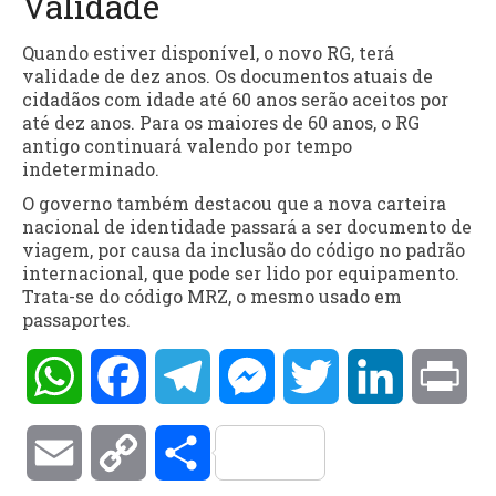
Validade
Quando estiver disponível, o novo RG, terá
validade de dez anos. Os documentos atuais de
cidadãos com idade até 60 anos serão aceitos por
até dez anos. Para os maiores de 60 anos, o RG
antigo continuará valendo por tempo
indeterminado.
O governo também destacou que a nova carteira
nacional de identidade passará a ser documento de
viagem, por causa da inclusão do código no padrão
internacional, que pode ser lido por equipamento.
Trata-se do código MRZ, o mesmo usado em
passaportes.
WhatsApp
Facebook
Telegram
Messenger
Twitter
LinkedIn
Pri
Email
Copy
Compartilhar