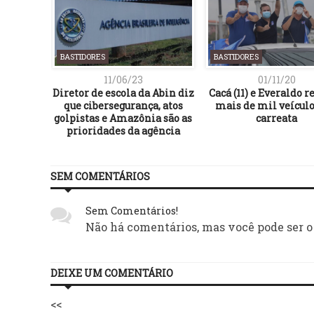
BASTIDORES
BASTIDORES
11/06/23
01/11/20
ores da
Diretor de escola da Abin diz
Cacá (11) e Everaldo
 não os
que cibersegurança, atos
mais de mil veícul
golpistas e Amazônia são as
carreata
prioridades da agência
SEM COMENTÁRIOS
Sem Comentários!
Não há comentários, mas você pode ser o
DEIXE UM COMENTÁRIO
<<