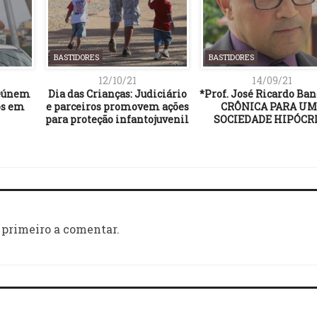
BASTIDORES
BASTIDORES
12/10/21
14/09/21
 reúnem
Dia das Crianças: Judiciário
*Prof. José Ricardo Ban
os em
e parceiros promovem ações
CRÔNICA PARA U
para proteção infantojuvenil
SOCIEDADE HIPÓCR
 primeiro a comentar.