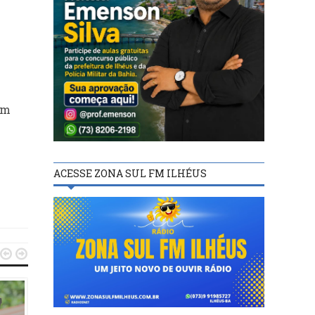
em
ACESSE ZONA SUL FM ILHÉUS

