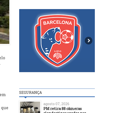
elo
.
SEGURANÇA
cem
agosto 07, 2026
e que
PM retira 88 câmeras