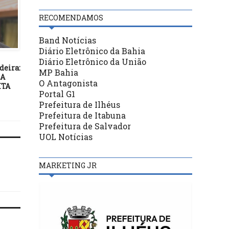
RECOMENDAMOS
Band Notícias
BASTIDORES
BASTIDORES
Diário Eletrônico da Bahia
20/01/21
06/09/25
Diário Eletrônico da União
deira:
Procon-BA notifica Ford
Lula critica “traidores
MP Bahia
MA
Brasil
pátria”: “A História não
O Antagonista
ITA
perdoará”
Portal G1
Prefeitura de Ilhéus
Prefeitura de Itabuna
Prefeitura de Salvador
UOL Notícias
MARKETING JR