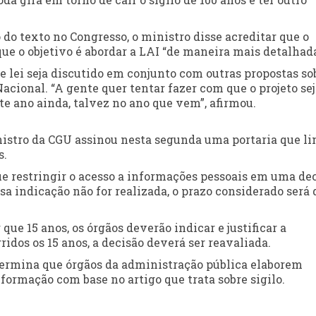
do texto no Congresso, o ministro disse acreditar que o
que o objetivo é abordar a LAI “de maneira mais detalhada
de lei seja discutido em conjunto com outras propostas so
ional. “A gente quer tentar fazer com que o projeto sej
te ano ainda, talvez no ano que vem”, afirmou.
inistro da CGU assinou nesta segunda uma portaria que li
s.
ue restringir o acesso a informações pessoais em uma de
ssa indicação não for realizada, o prazo considerado será 
ue 15 anos, os órgãos deverão indicar e justificar a
idos os 15 anos, a decisão deverá ser reavaliada.
ermina que órgãos da administração pública elaborem
nformação com base no artigo que trata sobre sigilo.