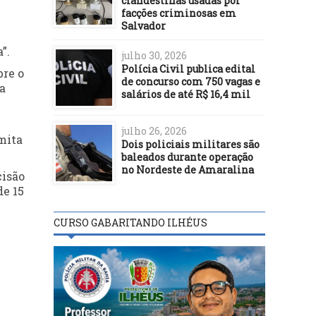
clandestinas usadas por
facções criminosas em
Salvador
”.
julho 30, 2026
Polícia Civil publica edital
bre o
de concurso com 750 vagas e
a
salários de até R$ 16,4 mil
julho 26, 2026
mita
Dois policiais militares são
baleados durante operação
no Nordeste de Amaralina
cisão
de 15
CURSO GABARITANDO ILHÉUS