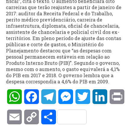
fiscal”, cita o texto. O aumento beneficiará oito
carreiras que terão reajustes a partir de janeiro de
2017: auditor da Receita Federal e do Trabalho,
perito médico previdenciário, carreira de
infraestrutura, diplomata, oficial de chancelaria,
assistente de chancelaria e policial civil dos ex-
territórios. Em pleno período de ajuste das contas
públicas e corte de gastos, o Ministério do
Planejamento destacou que “as despesas com
pessoal permanecem estáveis em relação ao
Produto Interno Bruto (PIB)”. Segundo o governo,
mesmo com o aumento, o gasto equivalerá a 4,1%
do PIB em 2017 e 2018. O governo lembra que a
despesa correspondia a 4,6% do PIB em 2009.
WhatsApp
Facebook
Telegram
Messenger
Twitter
LinkedIn
Pri
Email
Copy
Compartilhar
Link