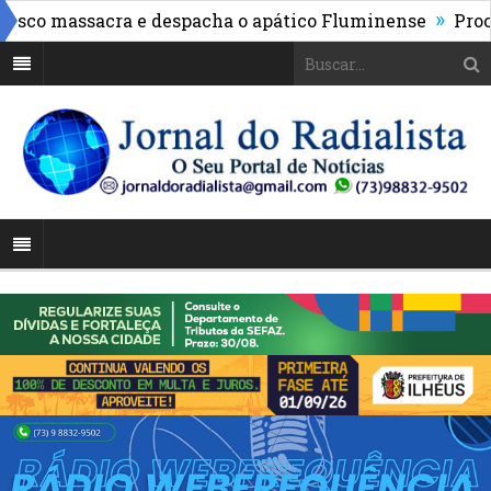
»
o massacra e despacha o apático Fluminense
Procon d