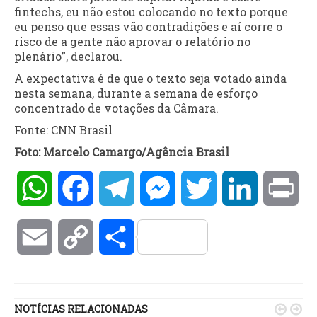
fintechs, eu não estou colocando no texto porque
eu penso que essas vão contradições e aí corre o
risco de a gente não aprovar o relatório no
plenário”, declarou.
A expectativa é de que o texto seja votado ainda
nesta semana, durante a semana de esforço
concentrado de votações da Câmara.
Fonte: CNN Brasil
Foto: Marcelo Camargo/Agência Brasil
WhatsApp
Facebook
Telegram
Messenger
Twitter
LinkedIn
Pri
Email
Copy
Compartilhar
Link
NOTÍCIAS RELACIONADAS

