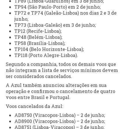
TP89 (Lisboa-Guarulhos) em 3 de junho;
TP94 (São Paulo-Porto) em 2 de junho;
TP72 e TP74 (Galeão-Lisboa) nos dias 2 e 3 de
junho;
TP73 (Lisboa-Galeão) em 3 de junho;
TP12 (Recife-Lisboa);
TP48 (Belém-Lisboa);
TP58 (Brasília-Lisboa);
TP104 (Belo Horizonte-Lisboa);
TP118 (Porto Alegre-Lisboa).
Segundo a companhia, todos os demais voos que
não integram a lista de serviços mínimos devem
ser considerados cancelados.
A Azul também anunciou alterações em sua
operação e confirmou o cancelamento de quatro
voos entre Brasil e Portugal.
Voos cancelados da Azul:
AD8750 (Viracopos-Lisboa) – 2 de junho;
AD8900 (Viracopos-Lisboa) – 2 de junho;
AD8751 (Lisboa-Viracopos) – 3 de junho;