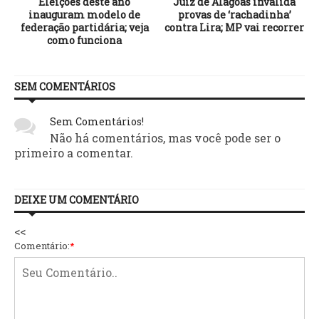
Eleições deste ano
Juiz de Alagoas invalida
s
inauguram modelo de
provas de ‘rachadinha’
federação partidária; veja
contra Lira; MP vai recorrer
como funciona
SEM COMENTÁRIOS
Sem Comentários!
Não há comentários, mas você pode ser o
primeiro a comentar.
DEIXE UM COMENTÁRIO
<<
Comentário:
*