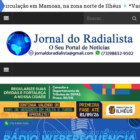
»
culação em Mamoan, na zona norte de Ilhéus
*Vasco m