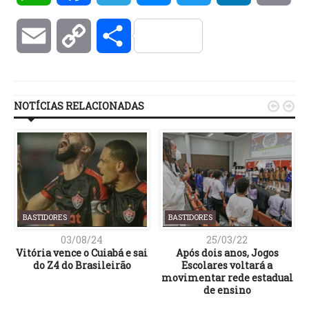
Email
Copy
Compartilhar
Link
NOTÍCIAS RELACIONADAS


BASTIDORES
BASTIDORES
03/08/24
25/03/22
Vitória vence o Cuiabá e sai
Após dois anos, Jogos
do Z4 do Brasileirão
Escolares voltará a
movimentar rede estadual
de ensino