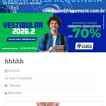
hhhhh
16/01/25
Sem Comentário
Notícias
Elias Reis