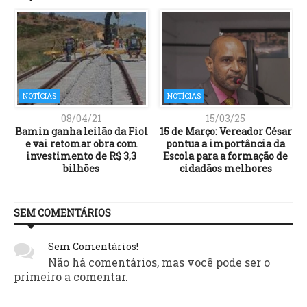
NOTÍCIAS
NOTÍCIAS
08/04/21
15/03/25
Bamin ganha leilão da Fiol
15 de Março: Vereador César
e vai retomar obra com
pontua a importância da
2
investimento de R$ 3,3
Escola para a formação de
bilhões
cidadãos melhores
SEM COMENTÁRIOS
Sem Comentários!
Não há comentários, mas você pode ser o
primeiro a comentar.