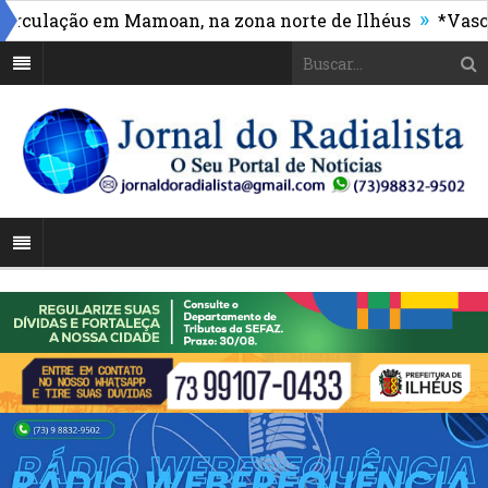
»
ulação em Mamoan, na zona norte de Ilhéus
*Vasco ma