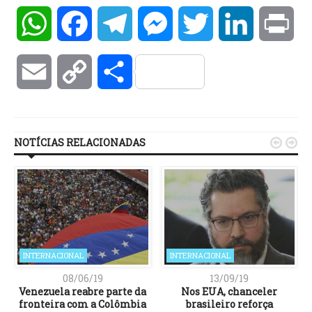
WhatsApp
Facebook
Telegram
Messenger
Twitter
LinkedIn
Pri
Email
Copy
Compartilhar
Link
NOTÍCIAS RELACIONADAS


INTERNACIONAL
INTERNACIONAL
08/06/19
13/09/19
Venezuela reabre parte da
Nos EUA, chanceler
fronteira com a Colômbia
brasileiro reforça