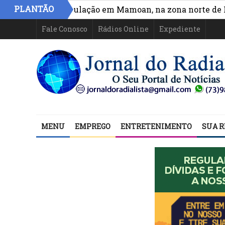
PLANTÃO
esso e circulação em Mamoan, na zona norte de Ilhéus
Fale Conosco
Rádios Online
Expediente
MENU
EMPREGO
ENTRETENIMENTO
SUA R