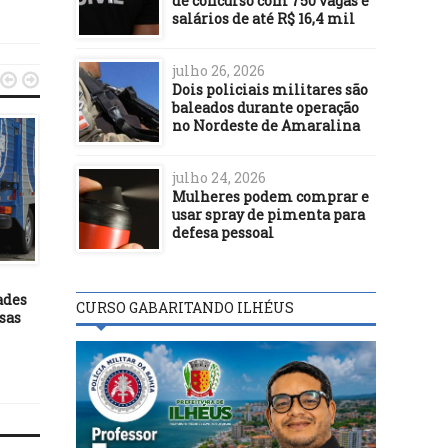
de concurso com 750 vagas e
salários de até R$ 16,4 mil
julho 26, 2026


Dois policiais militares são
baleados durante operação
no Nordeste de Amaralina
SEGURANÇA
julho 24, 2026
Mulheres podem comprar e
25/09/16
usar spray de pimenta para
Tragédia: Pai mata filho
defesa pessoal
3 e 4 anos com facadas
SEGURANÇA
pescoço
15/02/24
ades
Presídios federais terão
CURSO GABARITANDO ILHÉUS
sas
reconhecimento facial e
muralhas