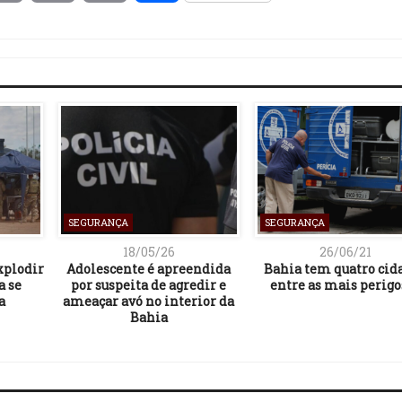
Link
SEGURANÇA
SEGURANÇA
18/05/26
26/06/21
xplodir
Adolescente é apreendida
Bahia tem quatro cid
a se
por suspeita de agredir e
entre as mais perigo
a
ameaçar avó no interior da
Bahia