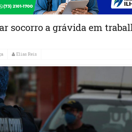
r socorro a grávida em traba
ça
Elias Reis