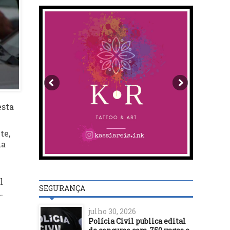
esta
te,
da
l
SEGURANÇA
.
julho 30, 2026
Polícia Civil publica edital