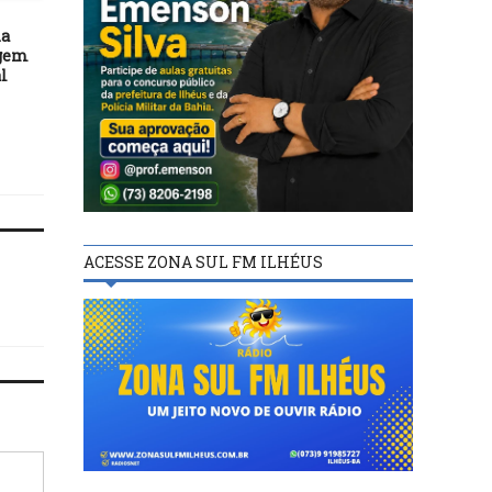
29/06/18
da
Corregedoria normatiza
BASTIDORES
agem
mudança de nome e gênero
l
em cartório
30/11/20
Município de Jaguara
registra tremor de ter
ACESSE ZONA SUL FM ILHÉUS