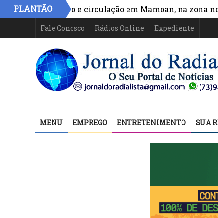
PLANTÃO
ora acesso e circulação em Mamoan, na zona norte de I
Fale Conosco
Rádios Online
Expediente
MENU
EMPREGO
ENTRETENIMENTO
SUA R