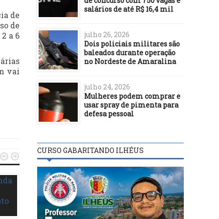
de concurso com 750 vagas e
salários de até R$ 16,4 mil
ia de
so de
julho 26, 2026
2 a 6
Dois policiais militares são
baleados durante operação
árias
no Nordeste de Amaralina
m vai
julho 24, 2026
Mulheres podem comprar e
usar spray de pimenta para
defesa pessoal
CURSO GABARITANDO ILHÉUS


BASTIDORES