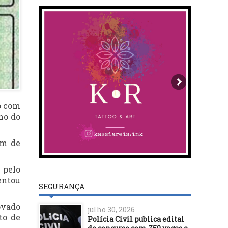
o com
ho do
em de
 pelo
entou
SEGURANÇA
ovado
julho 30, 2026
to de
Polícia Civil publica edital