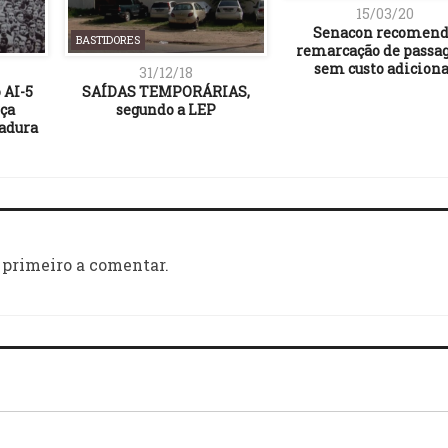
15/03/20
Senacon recomen
BASTIDORES
remarcação de pass
sem custo adiciona
31/12/18
 AI-5
SAÍDAS TEMPORÁRIAS,
ça
segundo a LEP
adura
 primeiro a comentar.