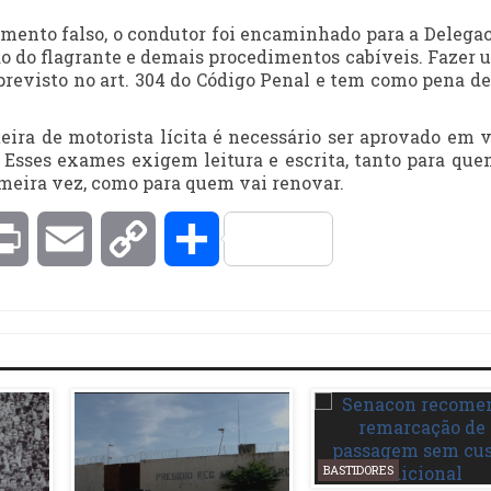
umento falso, o condutor foi encaminhado para a Delegac
ão do flagrante e demais procedimentos cabíveis. Fazer u
previsto no art. 304 do Código Penal e tem como pena de 
eira de motorista lícita é necessário ser aprovado em v
s. Esses exames exigem leitura e escrita, tanto para que
rimeira vez, como para quem vai renovar.
kedIn
Print
Email
Copy
Compartilhar
Link
BASTIDORES