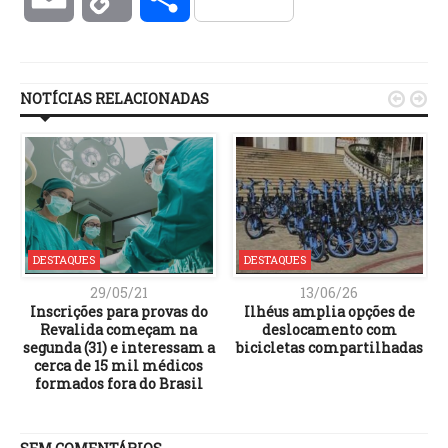
Link
NOTÍCIAS RELACIONADAS


DESTAQUES
DESTAQUES
29/05/21
13/06/26
Inscrições para provas do
Ilhéus amplia opções de
e
Revalida começam na
deslocamento com
segunda (31) e interessam a
bicicletas compartilhadas
cerca de 15 mil médicos
formados fora do Brasil