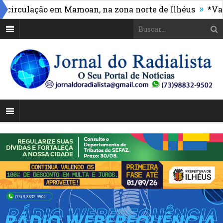
»
culação em Mamoan, na zona norte de Ilhéus
*Vasco m