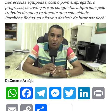
nas escolas equipadas, com o povo empregado, o
progresso, os avanços e as conquistas adquiridas pelo
trabalho de quem realmente ama esta cidade.
Parabéns Ilhéus, eu não vou desistir de lutar por você!
Dr.Cosme Araújo
WhatsApp
Facebook
Telegram
Messenger
Twitter
LinkedIn
Pri
Email
Copy
Compartilhar