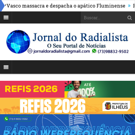
»
asco massacra e despacha o apático Fluminense
Proc
tação