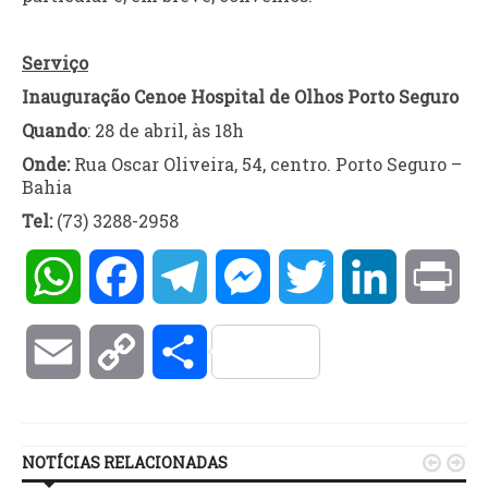
Serviço
Inauguração Cenoe Hospital de Olhos Porto Seguro
Quando
: 28 de abril, às 18h
Onde:
Rua Oscar Oliveira, 54, centro. Porto Seguro –
Bahia
Tel:
(73) 3288-2958
WhatsApp
Facebook
Telegram
Messenger
Twitter
LinkedIn
Pri
Email
Copy
Compartilhar
Link
NOTÍCIAS RELACIONADAS

