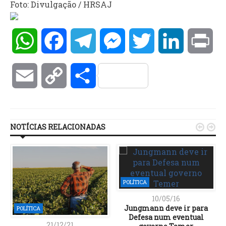
Foto: Divulgação / HRSAJ
WhatsApp
Facebook
Telegram
Messenger
Twitter
LinkedIn
Pri
Email
Copy
Compartilhar
Link
NOTÍCIAS RELACIONADAS


POLÍTICA
10/05/16
Jungmann deve ir para
POLÍTICA
Defesa num eventual
21/12/21