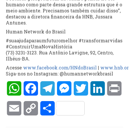
humano como parte dessa grande estrutura que é o
meio ambiente. Precisamos também cuidar disso”,
destacou a diretora financeira da HNB, Jussara
Antunes.
Human Network do Brasil
#suaajudaparaumfuturomelhor #transformarvidas
#ConstruirUmaNovaHistória
(73) 3231-3123. Rua Antônio Lavigne, 92, Centro,
Ilhéus-BA.
Acesse
www.facebook.com/HNdoBrasil
|
www.hnb.or
Siga-nos no Instagram: @humannetworkbrasil
WhatsApp
Facebook
Telegram
Messenger
Twitter
LinkedIn
Pri
Email
Copy
Compartilhar
Link