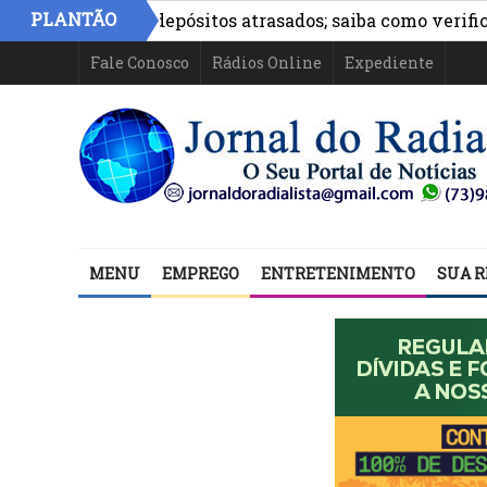
»
PLANTÃO
estão com depósitos atrasados; saiba como verificar
Se
Fale Conosco
Rádios Online
Expediente
MENU
EMPREGO
ENTRETENIMENTO
SUA R