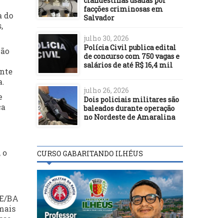
clandestinas usadas por
facções criminosas em
a do
Salvador
,
julho 30, 2026
Polícia Civil publica edital
ção
de concurso com 750 vagas e
salários de até R$ 16,4 mil
ente
a.
julho 26, 2026
e
Dois policiais militares são
ça
baleados durante operação
no Nordeste de Amaralina
 o
CURSO GABARITANDO ILHÉUS
PE/BA
mais