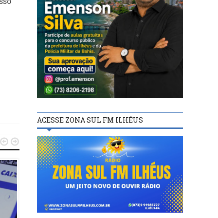
sso
e
ACESSE ZONA SUL FM ILHÉUS

