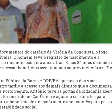
cumentos do cartório de Vitória da Conquista, o fogo
iveira. O homem teve o registro de nascimento e a
s o incêndio ocorrido anos atrás. E, aos 84 anos de idade 
e acessar benefícios assistenciais ou previdenciários. É
ria Pública da Bahia – DPE/BA, que usou das vias
istro tardio e acesso aos demais direitos que a document
e Porto Seguro, Antônio teve as portas da cidadania abert
or, foi inserido no CadÚnico e aguarda os trâmites para
irir benefício de um salário mínimo por mês para pesso
erabilidade social.