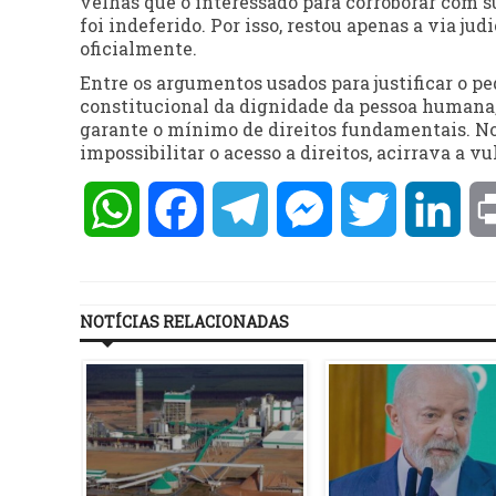
velhas que o interessado para corroborar com s
foi indeferido. Por isso, restou apenas a via ju
oficialmente.
Entre os argumentos usados para justificar o pe
constitucional da dignidade da pessoa humana, 
garante o mínimo de direitos fundamentais. No
impossibilitar o acesso a direitos, acirrava a v
WhatsApp
Facebook
Telegram
Messenger
Twitter
Lin
NOTÍCIAS RELACIONADAS