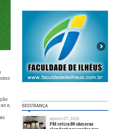
e
 como
ação
as e,
SEGURANÇA
as
agosto 07, 2026
PM retira 88 câmeras