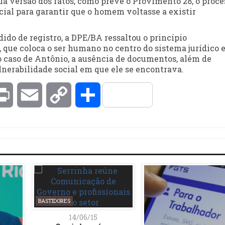
ua versão dos fatos, como prevê o Provimento 28, o proce
dicial para garantir que o homem voltasse a existir
dido de registro, a DPE/BA ressaltou o princípio
que coloca o ser humano no centro do sistema jurídico 
 caso de Antônio, a ausência de documentos, além de
ulnerabilidade social em que ele se encontrava.
kedIn
Print
Email
Copy
Compartilhar
Link
BASTIDORES
14/06/15