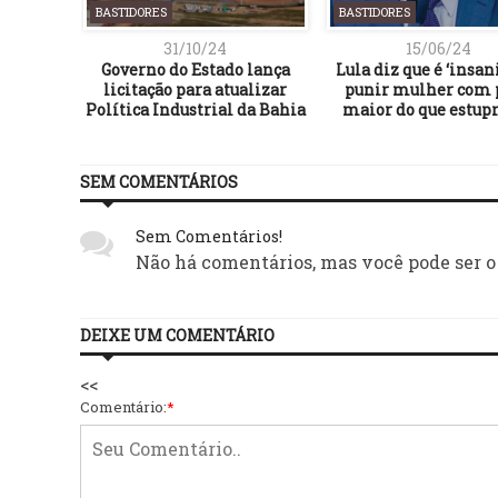
BASTIDORES
BASTIDORES
31/10/24
15/06/24
Governo do Estado lança
Lula diz que é ‘insan
licitação para atualizar
punir mulher com 
Política Industrial da Bahia
maior do que estup
SEM COMENTÁRIOS
Sem Comentários!
Não há comentários, mas você pode ser o
DEIXE UM COMENTÁRIO
<<
Comentário:
*