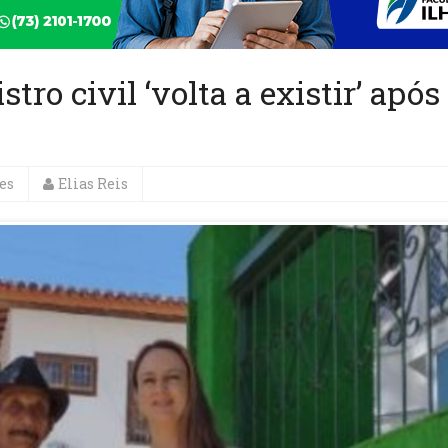
tro civil ‘volta a existir’ após
es
Elias Reis