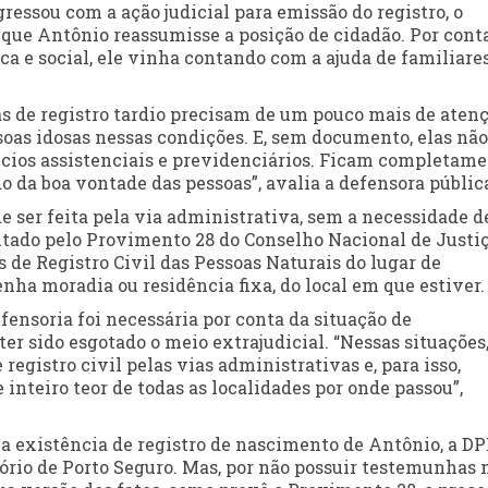
gressou com a ação judicial para emissão do registro, o
u que Antônio reassumisse a posição de cidadão. Por cont
a e social, ele vinha contando com a ajuda de familiares
s de registro tardio precisam de um pouco mais de aten
soas idosas nessas condições. E, sem documento, elas não
ícios assistenciais e previdenciários. Ficam completam
o da boa vontade das pessoas”, avalia a defensora públic
e ser feita pela via administrativa, sem a necessidade d
tado pelo Provimento 28 do Conselho Nacional de Justi
s de Registro Civil das Pessoas Naturais do lugar de
enha moradia ou residência fixa, do local em que estiver.
fensoria foi necessária por conta da situação de
 ter sido esgotado o meio extrajudicial. “Nessas situações,
egistro civil pelas vias administrativas e, para isso,
 inteiro teor de todas as localidades por onde passou”,
a existência de registro de nascimento de Antônio, a D
ório de Porto Seguro. Mas, por não possuir testemunhas 