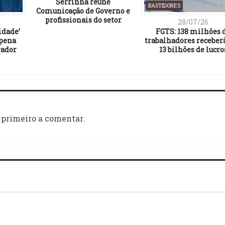
Serrinha reúne
BASTIDORES
Comunicação de Governo e
28/07/26
idade’
FGTS: 138 milhões 
pena
trabalhadores receber
rador
13 bilhões de lucro
 primeiro a comentar.