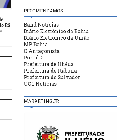
BASTIDORES
BASTIDORES
RECOMENDAMOS
26/04/18
02/04/19
de
FNDC elege coordenação
Primeiro avião cargueir
Band Notícias
ão R$
para mandato até 2020
390 deve ser entregue 
Diário Eletrônico da Bahia
s
primeiro semestre
Diário Eletrônico da União
MP Bahia
O Antagonista
Portal G1
Prefeitura de Ilhéus
Prefeitura de Itabuna
Prefeitura de Salvador
UOL Notícias
MARKETING JR