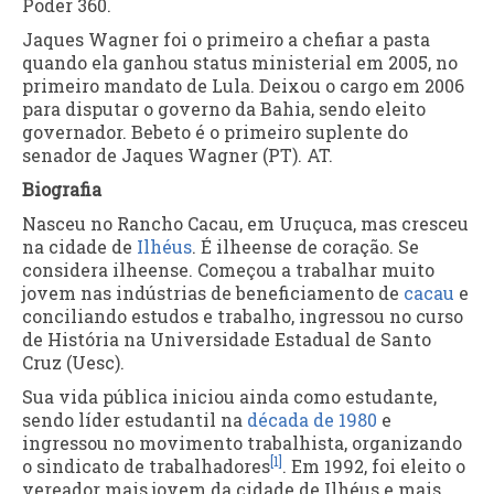
Poder 360.
Jaques Wagner foi o primeiro a chefiar a pasta
quando ela ganhou status ministerial em 2005, no
primeiro mandato de Lula. Deixou o cargo em 2006
para disputar o governo da Bahia, sendo eleito
governador. Bebeto é o primeiro suplente do
senador de Jaques Wagner (PT). AT.
Biografia
Nasceu no Rancho Cacau, em Uruçuca, mas cresceu
na cidade de
Ilhéus
. É ilheense de coração. Se
considera ilheense. Começou a trabalhar muito
jovem nas indústrias de beneficiamento de
cacau
e
conciliando estudos e trabalho, ingressou no curso
de História na Universidade Estadual de Santo
Cruz (Uesc).
Sua vida pública iniciou ainda como estudante,
sendo líder estudantil na
década de 1980
e
ingressou no movimento trabalhista, organizando
[1]
o sindicato de trabalhadores
. Em 1992, foi eleito o
vereador mais jovem da cidade de Ilhéus e mais