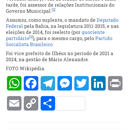
tarde, foi assessor de relações Institucionais do
[2]
Governo Municipal.
Assumiu, como suplente, o mandato de
Deputado
Federal
pela Bahia, na legislatura 2011-2015, e nas
eleições de 2014, foi reeleito (por
quociente
[3]
partidário
), para o mesmo cargo, pelo
Partido
Socialista Brasileiro
.
Foi vice prefeito de Ilhéus no período de 2021 a
2024, na gestão de Mário Alexandre.
FOTO Wikipédia.
WhatsApp
Facebook
Telegram
Messenger
Twitter
LinkedIn
Pri
Email
Copy
Compartilhar
Link