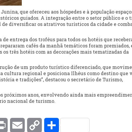
 Junina, que ofereceu aos hóspedes e à população espaço
stóricos guiados. A integração entre o setor público e o 
 de diversificar os atrativos turísticos da cidade e comba
ia de entrega dos troféus para todos os hotéis que recebe
 prepararam cafés da manhã temáticos foram premiados, e
os os três hotéis com as decorações mais tematizadas da
rução de um produto turístico diferenciado, que movime
 a cultura regional e posiciona Ilhéus como destino que 
stória e tradições”, destacou o secretário de Turismo,
a os próximos anos, envolvendo ainda mais empreendime
rio nacional de turismo.
kedIn
Print
Email
Copy
Compartilhar