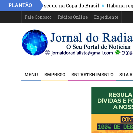
»
PLANTÃO
tico-PR e segue na Copa do Brasil
Itabuna registra ma
Fale Conosco
Rádios Online
Expediente
MENU
EMPREGO
ENTRETENIMENTO
SUA R