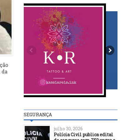
ição
a da
SEGURANÇA
julho 30, 2026
Polícia Civil publica edital