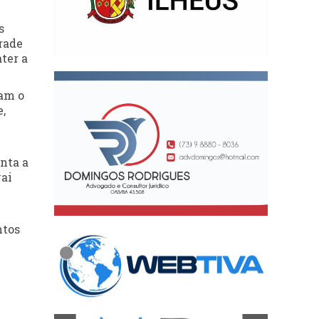
s
trade
ter a
ram o
,
nta a
vai
ntos