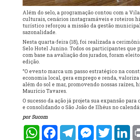
Além do selo, a programação contou com a Vila
culturais, cenários instagramáveis e roteiros hi
turístico reforçou a missão da gestão municipal
sazonalidade.
Nesta quarta-feira (18), foi realizada a cerimôn
Selo Hotel Junino. Todos os participantes que
com base na avaliação dos jurados, foram eleit
edição.
“O evento marca um passo estratégico na const
economia local, gera emprego e renda, valoriza
além do sol e mar, promovendo nossas raízes, hi
Maurício Tavares.
O sucesso da ação já projeta sua expansão par
e consolidando o São João de Ilhéus no calendá
por Sucom
WhatsApp
Facebook
Telegram
Messenger
Twitter
Lin