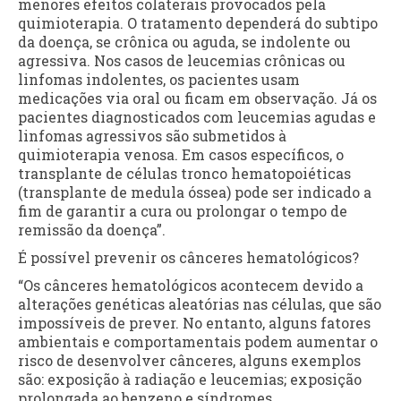
menores efeitos colaterais provocados pela
quimioterapia. O tratamento dependerá do subtipo
da doença, se crônica ou aguda, se indolente ou
agressiva. Nos casos de leucemias crônicas ou
linfomas indolentes, os pacientes usam
medicações via oral ou ficam em observação. Já os
pacientes diagnosticados com leucemias agudas e
linfomas agressivos são submetidos à
quimioterapia venosa. Em casos específicos, o
transplante de células tronco hematopoiéticas
(transplante de medula óssea) pode ser indicado a
fim de garantir a cura ou prolongar o tempo de
remissão da doença”.
É possível prevenir os cânceres hematológicos?
“Os cânceres hematológicos acontecem devido a
alterações genéticas aleatórias nas células, que são
impossíveis de prever. No entanto, alguns fatores
ambientais e comportamentais podem aumentar o
risco de desenvolver cânceres, alguns exemplos
são: exposição à radiação e leucemias; exposição
prolongada ao benzeno e síndromes