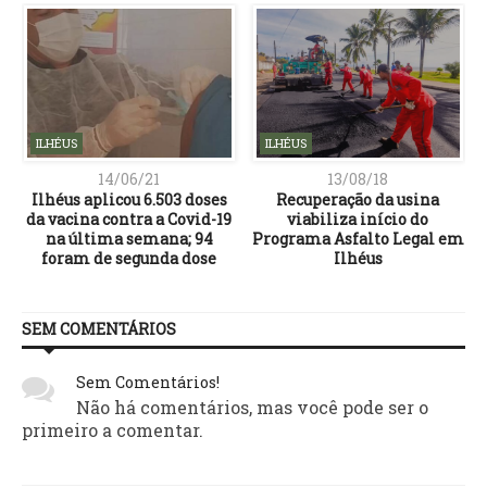
ILHÉUS
ILHÉUS
14/06/21
13/08/18
L
Ilhéus aplicou 6.503 doses
Recuperação da usina
da vacina contra a Covid-19
viabiliza início do
a
na última semana; 94
Programa Asfalto Legal em
foram de segunda dose
Ilhéus
SEM COMENTÁRIOS
Sem Comentários!
Não há comentários, mas você pode ser o
primeiro a comentar.