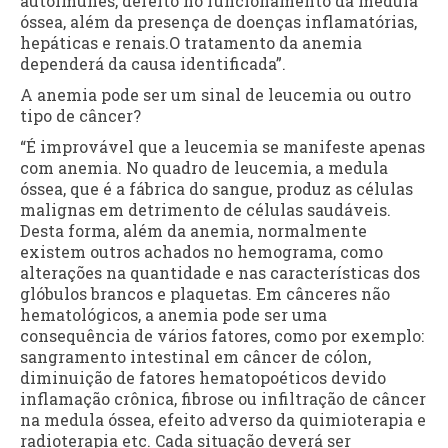
autoimunes, defeito no funcionamento da medula
óssea, além da presença de doenças inflamatórias,
hepáticas e renais.O tratamento da anemia
dependerá da causa identificada”.
A anemia pode ser um sinal de leucemia ou outro
tipo de câncer?
“É improvável que a leucemia se manifeste apenas
com anemia. No quadro de leucemia, a medula
óssea, que é a fábrica do sangue, produz as células
malignas em detrimento de células saudáveis.
Desta forma, além da anemia, normalmente
existem outros achados no hemograma, como
alterações na quantidade e nas características dos
glóbulos brancos e plaquetas. Em cânceres não
hematológicos, a anemia pode ser uma
consequência de vários fatores, como por exemplo:
sangramento intestinal em câncer de cólon,
diminuição de fatores hematopoéticos devido
inflamação crônica, fibrose ou infiltração de câncer
na medula óssea, efeito adverso da quimioterapia e
radioterapia etc. Cada situação deverá ser