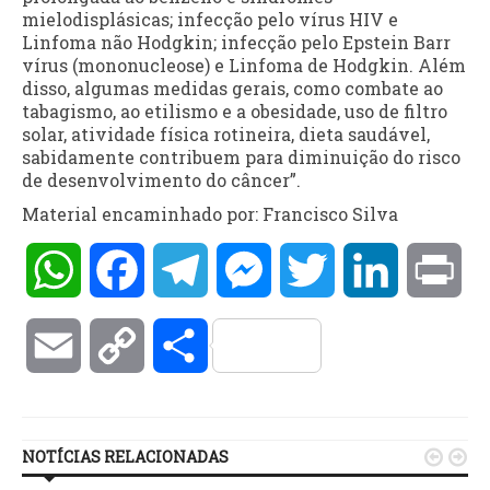
mielodisplásicas; infecção pelo vírus HIV e
Linfoma não Hodgkin; infecção pelo Epstein Barr
vírus (mononucleose) e Linfoma de Hodgkin. Além
disso, algumas medidas gerais, como combate ao
tabagismo, ao etilismo e a obesidade, uso de filtro
solar, atividade física rotineira, dieta saudável,
sabidamente contribuem para diminuição do risco
de desenvolvimento do câncer”.
Material encaminhado por: Francisco Silva
WhatsApp
Facebook
Telegram
Messenger
Twitter
LinkedIn
Pri
Email
Copy
Compartilhar
Link
NOTÍCIAS RELACIONADAS

