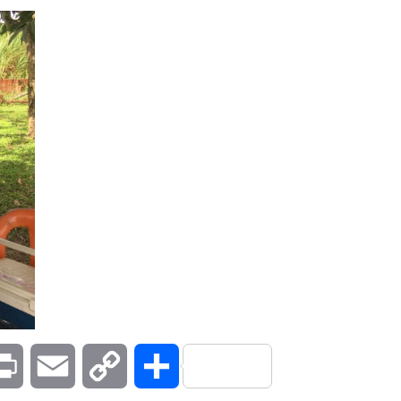
kedIn
Print
Email
Copy
Compartilhar