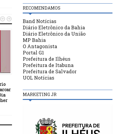
RECOMENDAMOS


Band Notícias
Diário Eletrônico da Bahia
Diário Eletrônico da União
MP Bahia
O Antagonista
Portal G1
Prefeitura de Ilhéus
Prefeitura de Itabuna
ILHÉUS
ILHÉUS
Prefeitura de Salvador
UOL Notícias
21/12/18
17/09/21
rio
Natal dos CRAS mobiliza
CÂMARA DE ILHÉUS: P
marcar
mais de mil pessoas em
DA 54ª SESSÃO ORDINÁR
MARKETING JR
Dia
Ilhéus
TERÇA-FEIRA, 21/09/20
lher