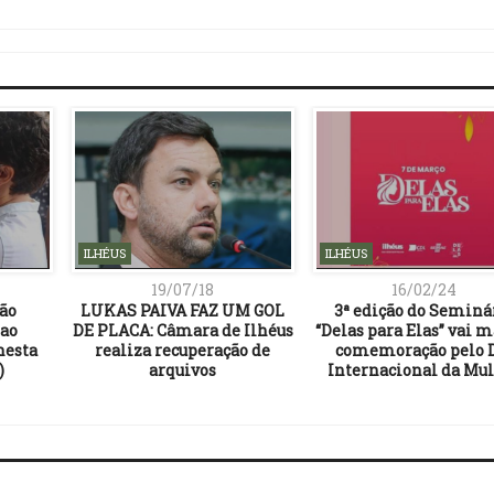
Link
ILHÉUS
ILHÉUS
19/07/18
16/02/24
ção
LUKAS PAIVA FAZ UM GOL
3ª edição do Seminá
 ao
DE PLACA: Câmara de Ilhéus
“Delas para Elas” vai 
nesta
realiza recuperação de
comemoração pelo 
)
arquivos
Internacional da Mu