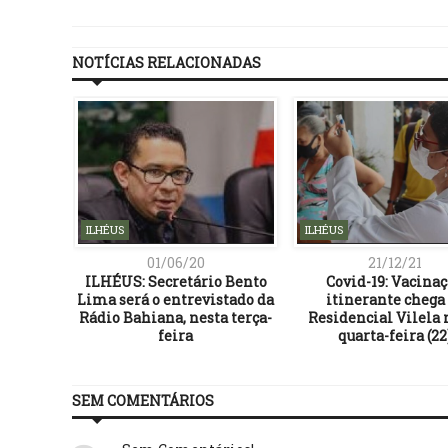
NOTÍCIAS RELACIONADAS
ILHÉUS
ILHÉUS
01/06/20
21/12/21
: PAUTA
ILHÉUS: Secretário Bento
Covid-19: Vacina
INÁRIA –
Lima será o entrevistado da
itinerante chega
9/2021
Rádio Bahiana, nesta terça-
Residencial Vilela 
feira
quarta-feira (22
SEM COMENTÁRIOS