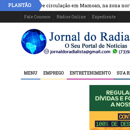
PLANTÃO
ora acesso e circulação em Mamoan, na zona norte de Il
Fale Conosco
Rádios Online
Expediente
MENU
EMPREGO
ENTRETENIMENTO
SUA R