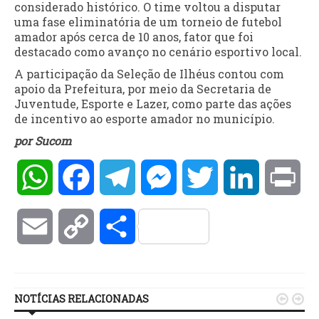
considerado histórico. O time voltou a disputar
uma fase eliminatória de um torneio de futebol
amador após cerca de 10 anos, fator que foi
destacado como avanço no cenário esportivo local.
A participação da Seleção de Ilhéus contou com
apoio da Prefeitura, por meio da Secretaria de
Juventude, Esporte e Lazer, como parte das ações
de incentivo ao esporte amador no município.
por Sucom
WhatsApp
Facebook
Telegram
Messenger
Twitter
LinkedIn
Pri
Email
Copy
Compartilhar
Link
NOTÍCIAS RELACIONADAS

