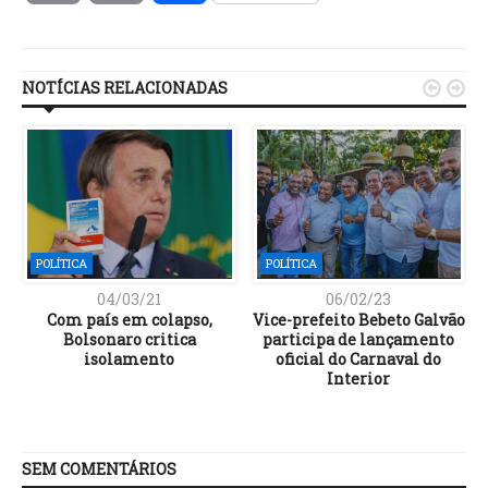
Link
NOTÍCIAS RELACIONADAS


POLÍTICA
POLÍTICA
04/03/21
06/02/23
e
Com país em colapso,
Vice-prefeito Bebeto Galvão
e
Bolsonaro critica
participa de lançamento
isolamento
oficial do Carnaval do
Interior
SEM COMENTÁRIOS