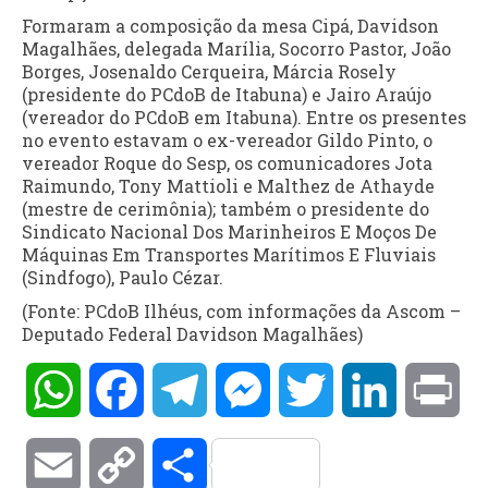
Formaram a composição da mesa Cipá, Davidson
Magalhães, delegada Marília, Socorro Pastor, João
Borges, Josenaldo Cerqueira, Márcia Rosely
(presidente do PCdoB de Itabuna) e Jairo Araújo
(vereador do PCdoB em Itabuna). Entre os presentes
no evento estavam o ex-vereador Gildo Pinto, o
vereador Roque do Sesp, os comunicadores Jota
Raimundo, Tony Mattioli e Malthez de Athayde
(mestre de cerimônia); também o presidente do
Sindicato Nacional Dos Marinheiros E Moços De
Máquinas Em Transportes Marítimos E Fluviais
(Sindfogo), Paulo Cézar.
(Fonte: PCdoB Ilhéus, com informações da Ascom –
Deputado Federal Davidson Magalhães)
WhatsApp
Facebook
Telegram
Messenger
Twitter
LinkedIn
Pri
Email
Copy
Compartilhar