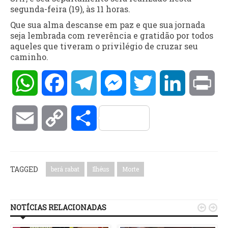
segunda-feira (19), às 11 horas.
Que sua alma descanse em paz e que sua jornada
seja lembrada com reverência e gratidão por todos
aqueles que tiveram o privilégio de cruzar seu
caminho.
WhatsApp
Facebook
Telegram
Messenger
Twitter
LinkedIn
Pri
Email
Copy
Compartilhar
Link
TAGGED
berá rabat
Ilhéus
Morte
NOTÍCIAS RELACIONADAS

