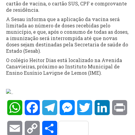
cartão de vacina, o cartão SUS, CPF e comprovante
de residência.
A Sesau informa que a aplicação da vacina será
limitada ao número de doses recebidas pelo
município, e que, após o consumo de todas as doses,
a imunização será interrompida até que novas
doses sejam destinadas pela Secretaria de saúde do
Estado (Sesab).
O colégio Heitor Dias está localizado na Avenida
Canavieiras, próximo ao Instituto Municipal de
Ensino Eusínio Lavigne de Lemos (IME).
WhatsApp
Facebook
Telegram
Messenger
Twitter
LinkedIn
Pri
Email
Copy
Compartilhar