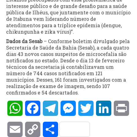
interesse público e de grande desafio para a saúde
pública de Ilhéus, que juntamente com o município
de Itabuna vem liderando número de
atendimentos para a tríplice epidemia (dengue,
chikungunha e zika vírus)”.
Dados da Sesab
– Conforme boletim divulgado pela
Secretaria de Saúde da Bahia (Sesab), a cada quatro
dias 43 novos casos suspeitos de microcefalia são
notificados no estado. Desde o dia 13 de fevereiro
técnicos da secretaria já contabilizavam um
número de 744 casos notificados em 121
municípios. Desses, 161 foram investigados com a
realização de exame de imagem, sendo 107
confirmados e 54 descartados.
WhatsApp
Facebook
Telegram
Messenger
Twitter
LinkedIn
Pri
Email
Copy
Compartilhar