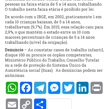
pessoas na faixa etária de 5 a 14 anos, trabalhando.
O trabalho nesta faixa etária é proibido por lei.
De acordo com o IBGE, em 2002, praticamente 1 em
cada 10 crianças baianas, de 5 a 14 anos,
trabalhavam (9,7%). Em 2015, essa relação caiu para
2,9%, o que mantém o estado entre os 10 com
maiores percentuais de crianças de 5 a 14 anos
trabalhando (nível da ocupação).
Denuncie
– Ao constatar casos de trabalho infantil,
disque 100 ou procure os órgãos competentes,
Ministério Público do Trabalho, Conselho Tutelar
ou a rede de proteção do Sistema Único da
Assistência social (Suas). As denúncias podem ser
anônimas.
WhatsApp
Facebook
Telegram
Messenger
Twitter
LinkedIn
Pri
Email
Copy
Compartilhar