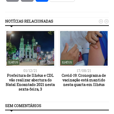
Link
NOTÍCIAS RELACIONADAS


ILHÉUS
ILHÉUS
01/12/21
17/08/21
Prefeitura de Ilhéus e CDL
Covid-19: Cronograma de
vão realizar abertura do
vacinação está mantido
a
Natal Encantado 2021 nesta
nesta quarta em Ilhéus
sexta-feira, 3
SEM COMENTÁRIOS