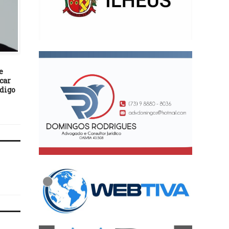
BASTIDORES
BASTIDORES
23/02/26
29/03/22
e
Poda de árvores no Malhado
Bancos são acionados 
car
reforça ações da Prefeitura
levarem consumidores
ódigo
de Ilhéus com o cuidado
superendividament
urbano