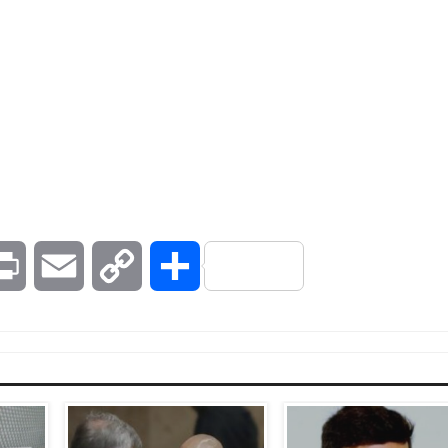
kedIn
Print
Email
Copy
Compartilhar
Link