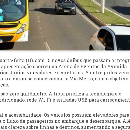
arta-feira (11), com 15 novos ônibus que passam a integr
A apresentação ocorreu na Arena de Eventos da Avenida
ico Junior, vereadores e secretários. A entrega dos veíc
unto à empresa concessionária Via Metro, com o objetivo
ção.
ão zero quilômetro. A frota prioriza a tecnologia e o
ndicionado, rede Wi-Fi e entradas USB para carregament
l e acessibilidade. Os veículos possuem elevadores para
iza o fluxo de passageiros no embarque e desembarque. A
 mais clareza sobre linhas e destinos, aumentando a segur