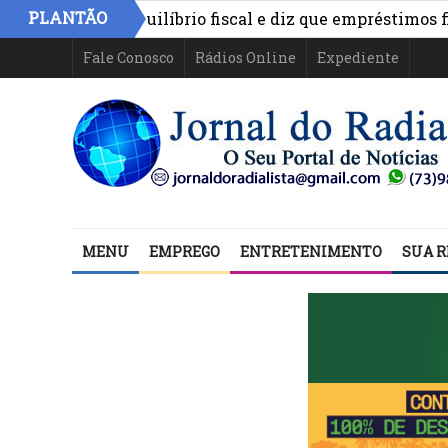
PLANTÃO
aponta equilíbrio fiscal e diz que empréstimos financiam
Fale Conosco
Rádios Online
Expediente
MENU
EMPREGO
ENTRETENIMENTO
SUA R