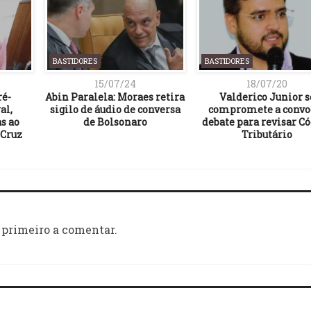
BASTIDORES
BASTIDORES
15/07/24
18/07/20
ré-
Abin Paralela: Moraes retira
Valderico Junior s
al,
sigilo de áudio de conversa
compromete a convo
s ao
de Bolsonaro
debate para revisar C
 Cruz
Tributário
 primeiro a comentar.