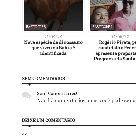
BASTIDORES
BASTIDORES
21/04/24
04/05/22
dos por
Nova espécie de dinossauro
Rogério Pirata, p
ores ao
que viveu na Bahia é
candidato a Feder
ento
identificada
apresenta proposta
Programa da Santa
SEM COMENTÁRIOS
Sem Comentários!
Não há comentários, mas você pode ser o
DEIXE UM COMENTÁRIO
<<