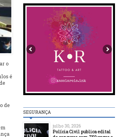
ar o
ulos é
 de
o de
SEGURANÇA
julho 30, 2026
lém
Polícia Civil publica edital
ança