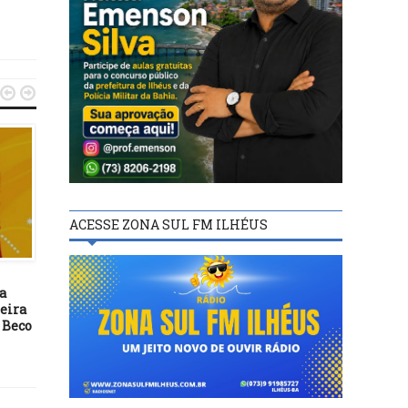


ACESSE ZONA SUL FM ILHÉUS
ENTRETENIMENTO
ENTRETENIMENTO
17/03/17
10/06/20
a
Teatro Municipal de Ilhéus
Holiste promove Lives s
eira
apresenta espetáculo
saúde mental durante
 Beco
infantil neste domingo
pandemia