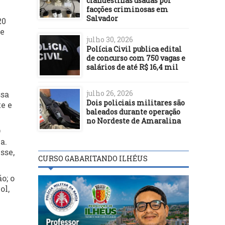
clandestinas usadas por
facções criminosas em
Salvador
20
 e
julho 30, 2026
Polícia Civil publica edital
de concurso com 750 vagas e
salários de até R$ 16,4 mil
julho 26, 2026
ssa
Dois policiais militares são
te e
baleados durante operação
no Nordeste de Amaralina
O
a.
sse,
CURSO GABARITANDO ILHÉUS
o; o
ol,