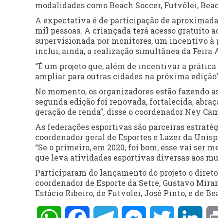
modalidades como Beach Soccer, Futvôlei, Beach
A expectativa é de participação de aproximad
mil pessoas. A criançada terá acesso gratuito 
supervisionada por monitores, um incentivo à p
inclui, ainda, a realização simultânea da Feira
“É um projeto que, além de incentivar a prática
ampliar para outras cidades na próxima edição”
No momento, os organizadores estão fazendo as 
segunda edição foi renovada, fortalecida, abraç
geração de renda”, disse o coordenador Ney Cam
As federações esportivas são parceiras estrat
coordenador geral de Esportes e Lazer da Unisp
“Se o primeiro, em 2020, foi bom, esse vai ser 
que leva atividades esportivas diversas aos mu
Participaram do lançamento do projeto o diret
coordenador de Esporte da Setre, Gustavo Miran
Estácio Ribeiro, de Futvolei, José Pinto, e de 
WhatsApp
Facebook
Telegram
Messenger
Twitter
Lin