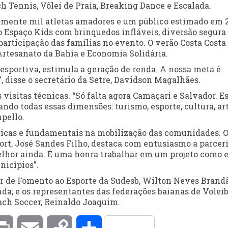
 Tennis, Vôlei de Praia, Breaking Dance e Escalada.
amente mil atletas amadores e um público estimado em 
ao Espaço Kids com brinquedos infláveis, diversão segura
articipação das famílias no evento. O verão Costa Costa
 Artesanato da Bahia e Economia Solidária.
 esportiva, estimula a geração de renda. A nossa meta é
, disse o secretário da Setre, Davidson Magalhães.
visitas técnicas. “Só falta agora Camaçari e Salvador. E
ando todas essas dimensões: turismo, esporte, cultura, ar
pello.
égicas e fundamentais na mobilização das comunidades. 
ort, José Sandes Filho, destaca com entusiasmo a parceri
melhor ainda. É uma honra trabalhar em um projeto como e
nicípios”.
or de Fomento ao Esporte da Sudesb, Wilton Neves Brandã
da; e os representantes das federações baianas de Voleib
Beach Soccer, Reinaldo Joaquim.
kedIn
Print
Email
Copy
Compartilhar