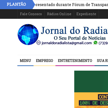
PLANTÃO
 Bahia é apresentado durante Fórum de Transparência da
Fale Conosco
Rádios Online
Expediente
MENU
EMPREGO
ENTRETENIMENTO
SUA R