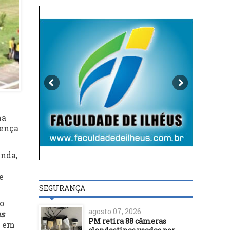
na
sença
enda,
e
SEGURANÇA
o
agosto 07, 2026
us
PM retira 88 câmeras
s em