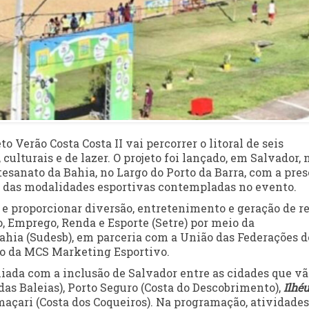
to Verão Costa Costa II vai percorrer o litoral de seis
ulturais e de lazer. O projeto foi lançado, em Salvador, 
tesanato da Bahia, no Largo do Porto da Barra, com a pre
s das modalidades esportivas contempladas no evento.
a e proporcionar diversão, entretenimento e geração de r
ho, Emprego, Renda e Esporte (Setre) por meio da
ahia (Sudesb), em parceria com a União das Federações d
io da MCS Marketing Esportivo.
iada com a inclusão de Salvador entre as cidades que vã
das Baleias), Porto Seguro (Costa do Descobrimento),
Ilhé
maçari (Costa dos Coqueiros). Na programação, atividade