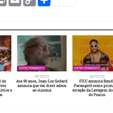
Link
ENTRETENIMENTO
ENTRETENIMENTO
05/03/21
22/01/23
l de
Aos 90 anos, Jean-Luc Godard
FICC anuncia Band
ovos
anuncia que vai dizer adeus
Parangolé como prim
stico e
ao cinema
atração da Lavagem do
us
do Fuxico