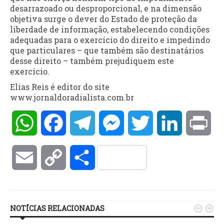
desarrazoado ou desproporcional, e na dimensão
objetiva surge o dever do Estado de proteção da
liberdade de informação, estabelecendo condições
adequadas para o exercício do direito e impedindo
que particulares – que também são destinatários
desse direito – também prejudiquem este
exercício.
Elias Reis é editor do site
www.jornaldoradialista.com.br
WhatsApp
Facebook
Telegram
Messenger
Twitter
LinkedIn
Pri
Email
Copy
Compartilhar
Link
NOTÍCIAS RELACIONADAS

