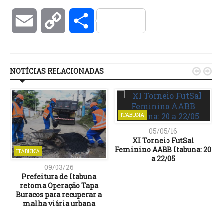
Email
Copy
Compartilhar
Link
NOTÍCIAS RELACIONADAS


ITABUNA
05/05/16
XI Torneio FutSal
Feminino AABB Itabuna: 20
ITABUNA
a 22/05
09/03/26
Prefeitura de Itabuna
retoma Operação Tapa
Buracos para recuperar a
malha viária urbana