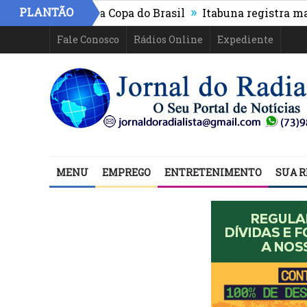
»
PLANTÃO
 e segue na Copa do Brasil
Itabuna registra maior cre
Fale Conosco
Rádios Online
Expediente
MENU
EMPREGO
ENTRETENIMENTO
SUA R