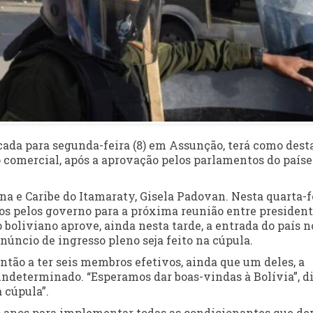
ada para segunda-feira (8) em Assunção, terá como dest
o comercial, após a aprovação pelos parlamentos do paíse
na e Caribe do Itamaraty, Gisela Padovan. Nesta quarta-f
os pelos governo para a próxima reunião entre president
 boliviano aprove, ainda nesta tarde, a entrada do país n
anúncio de ingresso pleno seja feito na cúpula.
ntão a ter seis membros efetivos, ainda que um deles, a
indeterminado. “Esperamos dar boas-vindas à Bolívia”, d
 cúpula”.
tro anos para implementar todas as condicionantes que d