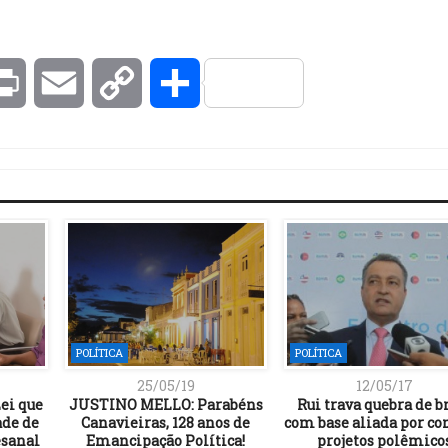
kedIn
Print
Email
Copy
Compartilhar
Link
POLÍTICA
POLÍTICA
25/05/19
12/05/17
Lei que
JUSTINO MELLO: Parabéns
Rui trava quebra de b
ade de
Canavieiras, 128 anos de
com base aliada por co
esanal
Emancipação Política!
projetos polêmico