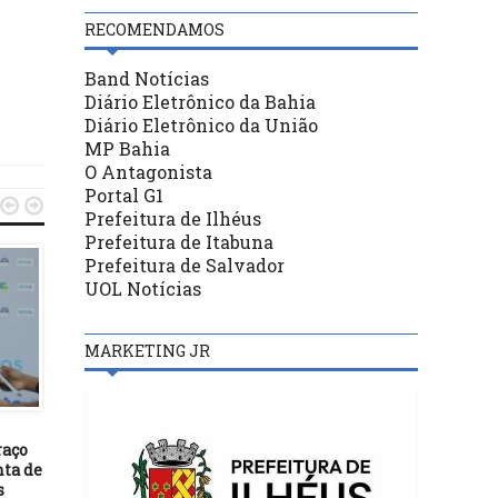
RECOMENDAMOS
Band Notícias
Diário Eletrônico da Bahia
Diário Eletrônico da União
MP Bahia
O Antagonista
Portal G1


Prefeitura de Ilhéus
Prefeitura de Itabuna
Prefeitura de Salvador
UOL Notícias
MARKETING JR
POLÍTICA
POLÍTICA
27/07/22
31/10/19
raço
Projeto restringe audiência
Integrantes pedem bloq
nta de
de custódia a pessoa não
de fundo partidário do 
s
reincidente ou com bons