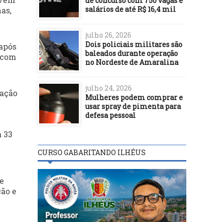
de concurso com 750 vagas e
salários de até R$ 16,4 mil
as,
julho 26, 2026
Dois policiais militares são
 após
baleados durante operação
, com
no Nordeste de Amaralina
julho 24, 2026
ração
Mulheres podem comprar e
usar spray de pimenta para
defesa pessoal
a 33
CURSO GABARITANDO ILHÉUS
e
ão e