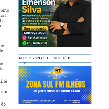
 como
ncia
te
a
que
de
ACESSE ZONA SUL FM ILHÉUS
ue
te
ilei
) em
 do