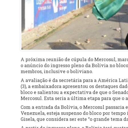
A próxima reunião de cúpula do Mercosul, marc
o anúncio do ingresso pleno da Bolívia no bloc
membros, inclusive o boliviano.
A avaliação é da secretária para a América Lati
(3), a embaixadora apresentou os destaques dad
bloco e salientou a expectativa de que o Senado
Mercosul. Esta seria a última etapa para que o 
Com a entrada da Bolívia, o Mercosul passaria e
Venezuela, esteja suspenso do bloco por tempo 
Gisela, que considera ser este “o grande tema da
A partir do ingresso pleno, a Bolívia terá qua