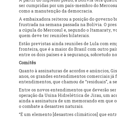
ser cumpridas por um país-membro do Mercosul,
como a manutenção da democracia.
A embaixadora reiterou a posição do governo br
frustrada na semana passada na Bolívia. O presi
a cúpula do Mercosul e, segundo o Itamaraty, v
quem deve ter reuniões bilaterais.
Estão previstas ainda reuniões de Lula com emp
fronteira, que é a maior do Brasil com outro pa
entre os dois países e à segurança, sobretudo no
Comitês
Quanto à assinaturas de acordos e anúncios, Gi
anos, os grandes entendimentos comerciais já 
entendimentos, que chamou de “residuais”, a se
Entre os novos entendimentos que deverão ser 
operação da Usina Hidrelétrica de Jirau, um 
ainda a assinatura de um memorando em que os
o combate a desastres naturais.
“É um elemento [desastres climáticos] que entro