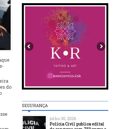
aque
s-
eira
es do
o
SEGURANÇA
isse
julho 30, 2026
Polícia Civil publica edital
evem