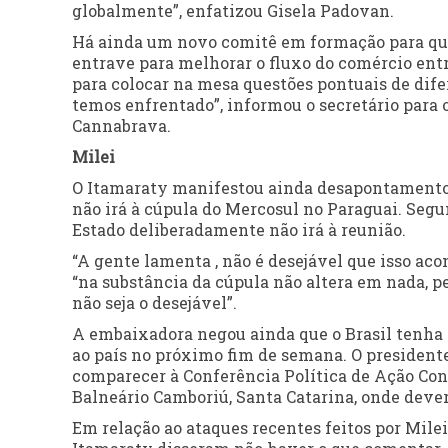
globalmente”, enfatizou Gisela Padovan.
Há ainda um novo comitê em formação para que
entrave para melhorar o fluxo do comércio entr
para colocar na mesa questões pontuais de dife
temos enfrentado”, informou o secretário para
Cannabrava.
Milei
O Itamaraty manifestou ainda desapontamento 
não irá à cúpula do Mercosul no Paraguai. Segu
Estado deliberadamente não irá à reunião.
“A gente lamenta , não é desejável que isso aco
“na substância da cúpula não altera em nada, 
não seja o desejável”.
A embaixadora negou ainda que o Brasil tenha 
ao país no próximo fim de semana. O presiden
comparecer à Conferência Política de Ação Conse
Balneário Camboriú, Santa Catarina, onde deve
Em relação ao ataques recentes feitos por Milei