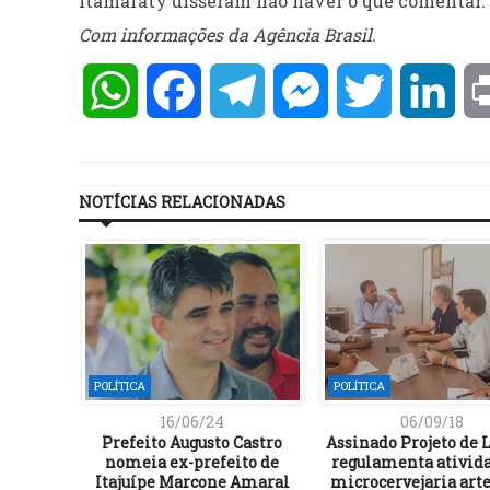
Itamaraty disseram não haver o que comentar.
Com informações da Agência Brasil.
WhatsApp
Facebook
Telegram
Messenger
Twitter
Lin
NOTÍCIAS RELACIONADAS
POLÍTICA
POLÍTICA
16/06/24
06/09/18
bloqueio
Prefeito Augusto Castro
Assinado Projeto de 
o do PSL
nomeia ex-prefeito de
regulamenta ativid
Itajuípe Marcone Amaral
microcervejaria art