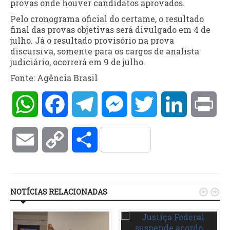
provas onde houver candidatos aprovados.
Pelo cronograma oficial do certame, o resultado
final das provas objetivas será divulgado em 4 de
julho. Já o resultado provisório na prova
discursiva, somente para os cargos de analista
judiciário, ocorrerá em 9 de julho.
Fonte: Agência Brasil
WhatsApp
Facebook
Telegram
Messenger
Twitter
LinkedIn
Pri
Email
Copy
Compartilhar
Link
NOTÍCIAS RELACIONADAS

