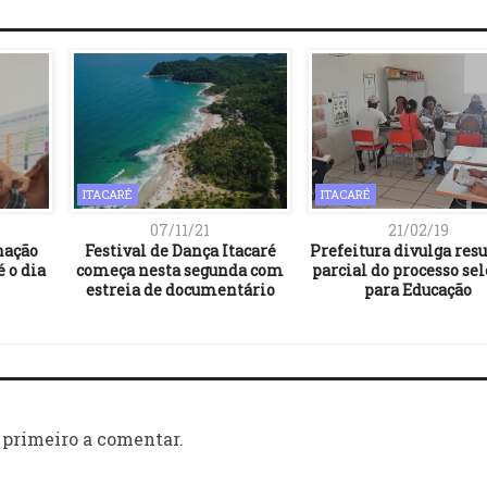
ITACARÉ
ITACARÉ
07/11/21
21/02/19
nação
Festival de Dança Itacaré
Prefeitura divulga res
é o dia
começa nesta segunda com
parcial do processo sel
estreia de documentário
para Educação
 primeiro a comentar.