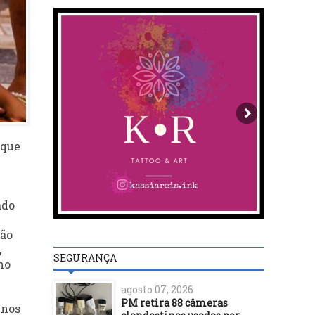
 que
ado
ção
,
SEGURANÇA
ho
agosto 07, 2026
PM retira 88 câmeras
enos