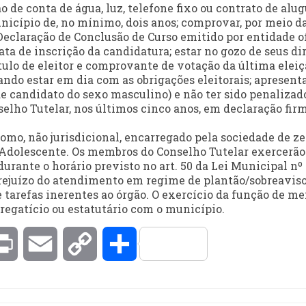
de conta de água, luz, telefone fixo ou contrato de alug
nicípio de, no mínimo, dois anos; comprovar, por meio d
Declaração de Conclusão de Curso emitido por entidade of
ata de inscrição da candidatura; estar no gozo de seus di
tulo de eleitor e comprovante de votação da última eleiç
tando estar em dia com as obrigações eleitorais; apresent
de candidato do sexo masculino) e não ter sido penalizad
elho Tutelar, nos últimos cinco anos, em declaração fir
mo, não jurisdicional, encarregado pela sociedade de ze
 Adolescente. Os membros do Conselho Tutelar exercerão
urante o horário previsto no art. 50 da Lei Municipal nº
rejuízo do atendimento em regime de plantão/sobreaviso
e tarefas inerentes ao órgão. O exercício da função de m
regatício ou estatutário com o município.
kedIn
Print
Email
Copy
Compartilhar
Link