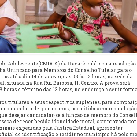
e do Adolescente(CMDCA) de Itacaré publicou a resolução
lha Unificado para Membros do Conselho Tutelar para o
as até o dia 14 de agosto, das 08 às 13 horas, na sede da
, situada na Rua Rui Barbosa, 11, Centro. A prova será
08 horas e término das 12 horas, no endereço a ser inform
os titulares e seus respectivos suplentes, para composi
para o mandato de quatro anos, permitida uma recondução
que desejar candidatar-se à função de membro do Consel
 pessoa de reconhecida idoneidade moral, comprovada por
iminais expedidas pela Justiça Estadual, apresentar
icial de identificação e residir no município há pelo m