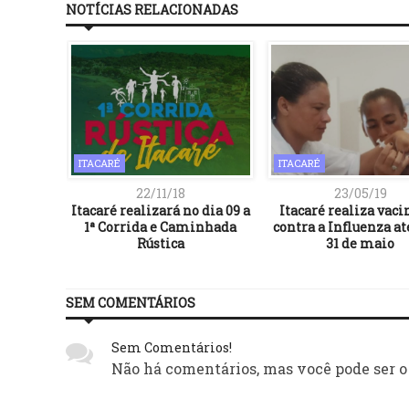
NOTÍCIAS RELACIONADAS
ITACARÉ
ITACARÉ
22/11/18
23/05/19
em da
Itacaré realizará no dia 09 a
Itacaré realiza vaci
 de Surf
1ª Corrida e Caminhada
contra a Influenza at
Rústica
31 de maio
SEM COMENTÁRIOS
Sem Comentários!
Não há comentários, mas você pode ser o