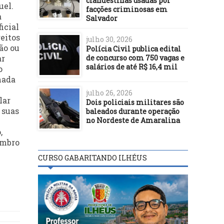
clandestinas usadas por
uel.
facções criminosas em
a
Salvador
icial
reitos
julho 30, 2026
ão ou
Polícia Civil publica edital
de concurso com 750 vagas e
ar
salários de até R$ 16,4 mil
o
mada
julho 26, 2026
lar
Dois policiais militares são
 suas
baleados durante operação
no Nordeste de Amaralina
,
embro
CURSO GABARITANDO ILHÉUS