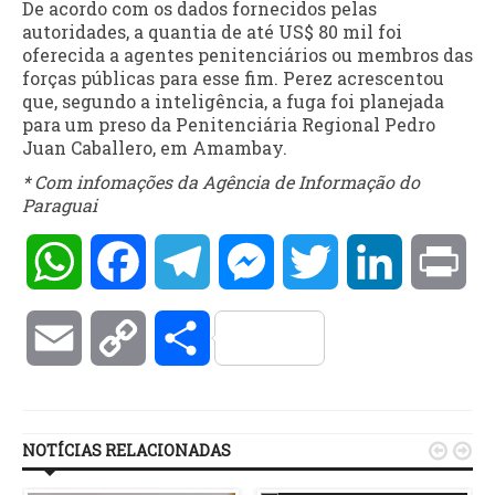
De acordo com os dados fornecidos pelas
autoridades, a quantia de até US$ 80 mil foi
oferecida a agentes penitenciários ou membros das
forças públicas para esse fim. Perez acrescentou
que, segundo a inteligência, a fuga foi planejada
para um preso da Penitenciária Regional Pedro
Juan Caballero, em Amambay.
* Com infomações da Agência de Informação do
Paraguai
WhatsApp
Facebook
Telegram
Messenger
Twitter
LinkedIn
Pri
Email
Copy
Compartilhar
Link
NOTÍCIAS RELACIONADAS

