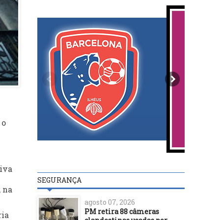
 o
tiva
SEGURANÇA
, na
agosto 07, 2026
PM retira 88 câmeras
ria