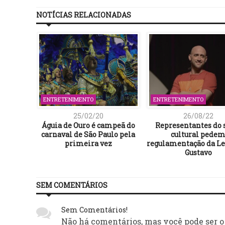
NOTÍCIAS RELACIONADAS
ENTRETENIMENTO
ENTRETENIMENTO
25/02/20
26/08/22
Águia de Ouro é campeã do
Representantes do 
carnaval de São Paulo pela
cultural pede
primeira vez
regulamentação da Le
Gustavo
SEM COMENTÁRIOS
Sem Comentários!
Não há comentários, mas você pode ser o