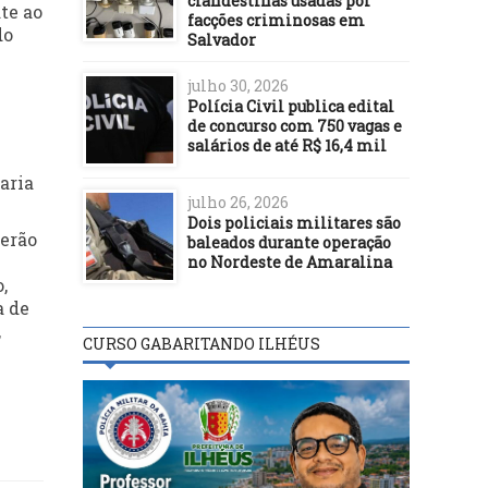
clandestinas usadas por
te ao
facções criminosas em
do
Salvador
julho 30, 2026
Polícia Civil publica edital
de concurso com 750 vagas e
salários de até R$ 16,4 mil
aria
julho 26, 2026
Dois policiais militares são
serão
baleados durante operação
no Nordeste de Amaralina
,
a de
,
CURSO GABARITANDO ILHÉUS