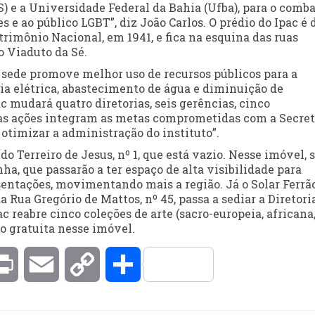
 e a Universidade Federal da Bahia (Ufba), para o comba
 e ao público LGBT”, diz João Carlos. O prédio do Ipac é 
rimônio Nacional, em 1941, e fica na esquina das ruas
 Viaduto da Sé.
 sede promove melhor uso de recursos públicos para a
ia elétrica, abastecimento de água e diminuição de
c mudará quatro diretorias, seis gerências, cinco
sas ações integram as metas comprometidas com a Secret
otimizar a administração do instituto”.
o Terreiro de Jesus, nº 1, que está vazio. Nesse imóvel, 
a, que passarão a ter espaço de alta visibilidade para
esentações, movimentando mais a região. Já o Solar Ferrão
a Rua Gregório de Mattos, nº 45, passa a sediar a Diretori
c reabre cinco coleções de arte (sacro-europeia, africana
o gratuita nesse imóvel.
kedIn
Print
Email
Copy
Compartilhar
Link