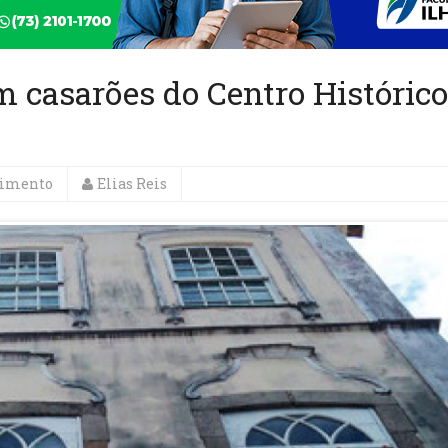
 casarões do Centro Histórico
nimento
Elias Reis