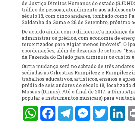
de Justiça Direitos Humanos do estado (SJDHDS)
tráfico de pessoas, atendimento aos adolescentes
século 18, com cinco andares, tombado como Pat
Saldanha da Gama e 28 de Setembro, próximo ao
De acordo ainda com o dirigente,“a mudança da
administrar os prédios, com economia de energ
terceirizados para vigiar menos imóveis”. O Ipa
coordenações, além de dezenas de setores. “Es
da Fazenda do Estado para diminuir os custos e 
Outra mudança será no sobrado de três andares d
sediadas as Orkestras Rumpilezz e Rumpilezzinh
trabalhos educativos, artísticos, ensaios e apr
prédio de seis andares do século 18, localizado d
Museus (Dimus). Até o final de 2017, a Dimus/Ipa
popular e instrumentos musicais) para visitaçã
WhatsApp
Facebook
Telegram
Messenger
Twitter
Lin