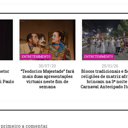
ENTRETENIMENTO
ENTRETENIMENTO
30/07/20
25/01/26
setor
“Teodorico Majestade” fará
Blocos tradicionais e fi
m
mais duas apresentações
religiões de matriz af
i Paulo
virtuais neste fim de
brincam na 3ª noite
semana
Carnaval Antecipado I
 primeiro a comentar.