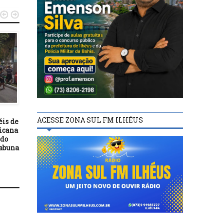


ENTRETENIMENTO
07/01/16
Portugal quer ajudar a
reerguer Museu da Língua
ENTRETENIMENTO
Portuguesa
19/02/18
ACESSE ZONA SUL FM ILHÉUS
éis de
Ciranda Ilhéus na Pra
ricana
reúne arte, cultura e
 do
gastronomia em even
tabuna
aberto ao público