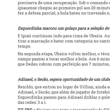
precisava de uma recuperação. Sob o comando do
ipiauense chegou ao primeiro gol aos 20 minuto
fez a defesa parcial, a bola bateu no travessão 
Esquerdinha marcou um golaço para a seleção de 
E Ipiaú continuou indo para cima de Ubaíra. Ao
tirar a marcação e bater com categoria no canto
tempo.
Na segunda etapa, Ubaíra voltou melhor, o técn
campo passou a tocar melhor a bola. Aos 6 minut
que Dedeu cobrou com perfeição aos 7 minutos, n
Adinael, o Secão, espera oportunidade de um clube
Renildo, que entrou no lugar de Uillian, ainda
Adinael, o Secão, que além de jogador de fute
Esquerdinha passou para Adinael driblar o gole
das redes: 3 a 1.
TV FBF –
No jogo que teve a transmissão da TV