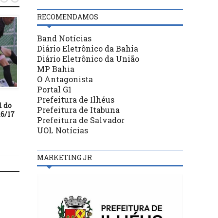
RECOMENDAMOS
Band Notícias
Diário Eletrônico da Bahia
Diário Eletrônico da União
MP Bahia
O Antagonista
FUTEBOL
FUTEBOL
Portal G1
30/01/20
17/11/24
Prefeitura de Ilhéus
l do
BAHIA VENCE O BAHIA DE
Castro Alves goleia
Prefeitura de Itabuna
6/17
FEIRA E ASSUME
Crisópolis no primeiro 
Prefeitura de Salvador
LIDERANÇA DO BAIANÃO
da final do Intermunici
UOL Notícias
2024
MARKETING JR