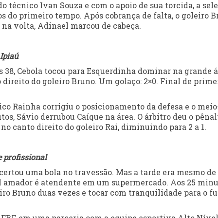
 técnico Ivan Souza e com o apoio de sua torcida, a sel
s do primeiro tempo. Após cobrança de falta, o goleiro 
e, na volta, Adinael marcou de cabeça.
Ipiaú
s 38, Cebola tocou para Esquerdinha dominar na grande á
 direito do goleiro Bruno. Um golaço: 2×0. Final de prime
ico Rainha corrigiu o posicionamento da defesa e o meio
os, Sávio derrubou Caíque na área. O árbitro deu o pênalt
o canto direito do goleiro Rai, diminuindo para 2 a 1.
 profissional
 acertou uma bola no travessão. Mas a tarde era mesmo de
bol amador é atendente em um supermercado. Aos 25 minu
iro Bruno duas vezes e tocar com tranquilidade para o f
 FBF, em uma parceria com a equipe esportiva Alto Nível