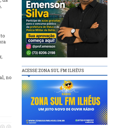
,
ato
ora
,
ACESSE ZONA SUL FM ILHÉUS
al, no

