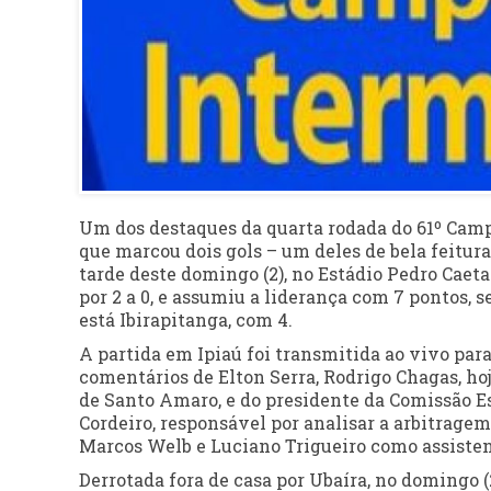
Um dos destaques da quarta rodada do 61º Camp
que marcou dois gols – um deles de bela feitura –
tarde deste domingo (2), no Estádio Pedro Caet
por 2 a 0, e assumiu a liderança com 7 pontos, 
está Ibirapitanga, com 4.
A partida em Ipiaú foi transmitida ao vivo par
comentários de Elton Serra, Rodrigo Chagas, hoj
de Santo Amaro, e do presidente da Comissão Es
Cordeiro, responsável por analisar a arbitragem
Marcos Welb e Luciano Trigueiro como assisten
Derrotada fora de casa por Ubaíra, no domingo (2