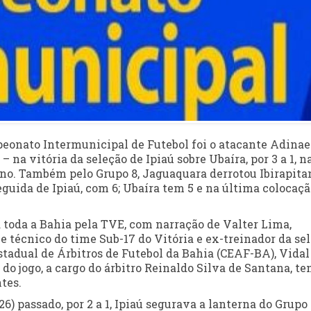
eonato Intermunicipal de Futebol foi o atacante Adinael
 na vitória da seleção de Ipiaú sobre Ubaíra, por 3 a 1, n
ano. Também pelo Grupo 8, Jaguaquara derrotou Ibirapita
seguida de Ipiaú, com 6; Ubaíra tem 5 e na última colocaç
a toda a Bahia pela TVE, com narração de Valter Lima,
e técnico do time Sub-17 do Vitória e ex-treinador da se
tadual de Árbitros de Futebol da Bahia (CEAF-BA), Vidal
 do jogo, a cargo do árbitro Reinaldo Silva de Santana, te
tes.
6) passado, por 2 a 1, Ipiaú segurava a lanterna do Grupo 