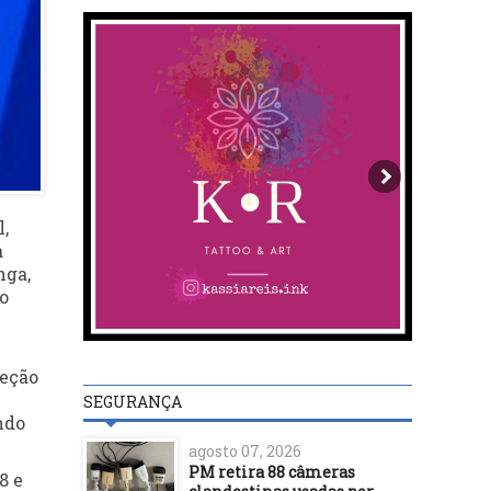
,
a
nga,
ão
leção
SEGURANÇA
ndo
agosto 07, 2026
PM retira 88 câmeras
8 e