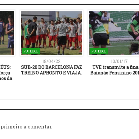
FUTEBOL
FUTEBOL
18/04/22
10/01/17
ÉUS:
SUB-20 DO BARCELONA FAZ
TVE transmite a fina
força
TREINO APRONTO E VIAJA.
Baianão Feminino 201
nos da
 primeiro a comentar.