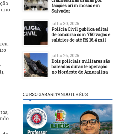
clandestinas usadas por
eção
facções criminosas em
Bruno
Salvador
julho 30, 2026
Polícia Civil publica edital
de concurso com 750 vagas e
salários de até R$ 16,4 mil
rea,
iro
julho 26, 2026
Dois policiais militares são
-
baleados durante operação
i,
no Nordeste de Amaralina
CURSO GABARITANDO ILHÉUS
tos,
undo
, da