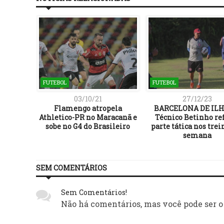
FUTEBOL
FUTEBOL
03/10/21
27/12/23
leia
Flamengo atropela
BARCELONA DE ILH
iro jogo
Athletico-PR no Maracanã e
Técnico Betinho re
unicipal
sobe no G4 do Brasileiro
parte tática nos trei
semana
SEM COMENTÁRIOS
Sem Comentários!
Não há comentários, mas você pode ser o