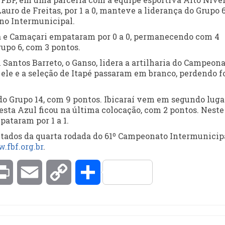
uro de Freitas, por 1 a 0, manteve a liderança do Grupo 6
no Intermunicipal.
a e Camaçari empataram por 0 a 0, permanecendo com 4
rupo 6, com 3 pontos.
 Santos Barreto, o Ganso, lidera a artilharia do Campeon
 ele e a seleção de Itapé passaram em branco, perdendo f
o Grupo 14, com 9 pontos. Ibicaraí vem em segundo lugar
resta Azul ficou na última colocação, com 2 pontos. Neste
pataram por 1 a 1.
sultados da quarta rodada do 61º Campeonato Intermunicip
.fbf.org.br
.
kedIn
Print
Email
Copy
Compartilhar
Link