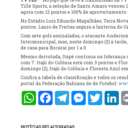
Tillé Sports, a seleção de Santo Amaro venceu La
agora com 12 pontos e 100% de aproveitamento 
No Estádio Luís Eduardo Magalhães, Terra Nov
pontos. Lauro de Freitas segura a lanterna do G
Com sete gols assinalados, o atacante Anderson
Intermunicipal, mas, neste domingo (2) à tarde,
de casa para Ibicaraí por 1 a 0.
Mesmo derrotada, Itapé continua na liderança d
com 7. Itajú do Colônia está com 3 pontos e Flo
domingo (2), Itajú do Colônia e Floresta Azul em
Confira a tabela de classificação e todos os re
portal da Federação Bahiana de de Futebol:
www
WhatsApp
Facebook
Telegram
Messenger
Twitter
Lin
NOTÍCIAS RELACIONADAS