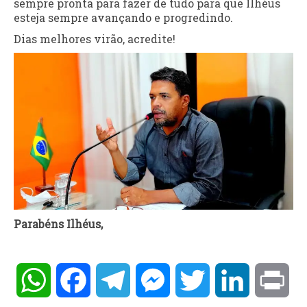
sempre pronta para fazer de tudo para que Ilhéus
esteja sempre avançando e progredindo.
Dias melhores virão, acredite!
Parabéns Ilhéus,
WhatsApp
Facebook
Telegram
Messenger
Twitter
LinkedIn
Pri