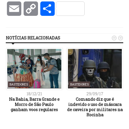
Email
Copy
Compartilhar
Link
NOTÍCIAS RELACIONADAS


BASTIDORES
BASTIDORES
18/12/21
29/09/17
s
Na Bahia, Barra Grande e
Comando diz que é
Morro de São Paulo
indevido o uso de máscara
ganham voos regulares
de caveira por militares na
Rocinha