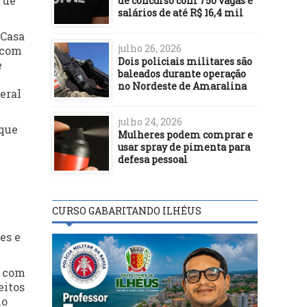
 de
de concurso com 750 vagas e
salários de até R$ 16,4 mil
 Casa
julho 26, 2026
 com
Dois policiais militares são
e
baleados durante operação
no Nordeste de Amaralina
eral
julho 24, 2026
 que
Mulheres podem comprar e
usar spray de pimenta para
defesa pessoal
CURSO GABARITANDO ILHÉUS
es e
m com
eitos
io