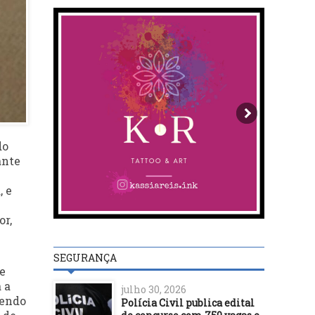
do
ante
, e
or,
SEGURANÇA
e
 a
julho 30, 2026
sendo
Polícia Civil publica edital