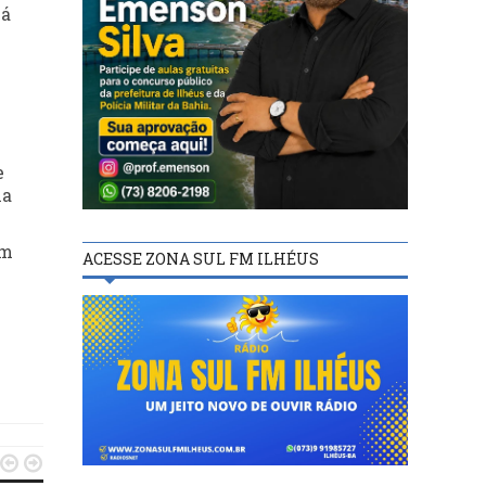
há
e
na
um
ACESSE ZONA SUL FM ILHÉUS

