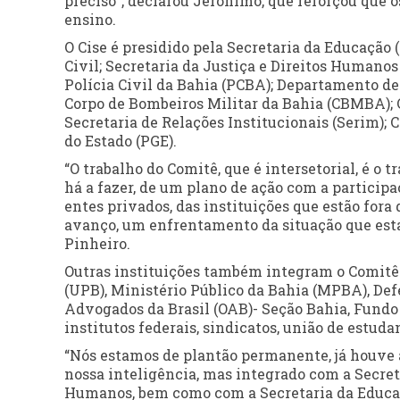
preciso”, declarou Jerônimo, que reforçou que o
ensino.
O Cise é presidido pela Secretaria da Educação
Civil; Secretaria da Justiça e Direitos Humano
Polícia Civil da Bahia (PCBA); Departamento de 
Corpo de Bombeiros Militar da Bahia (CBMBA); 
Secretaria de Relações Institucionais (Serim); 
do Estado (PGE).
“O trabalho do Comitê, que é intersetorial, é o 
há a fazer, de um plano de ação com a partici
entes privados, das instituições que estão for
avanço, um enfrentamento da situação que esta
Pinheiro.
Outras instituições também integram o Comitê c
(UPB), Ministério Público da Bahia (MPBA), De
Advogados da Brasil (OAB)- Seção Bahia, Fundo 
institutos federais, sindicatos, união de estuda
“Nós estamos de plantão permanente, já hou
nossa inteligência, mas integrado com a Secreta
Humanos, bem como com a Secretaria da Educaçã