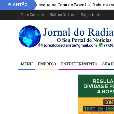
»
PLANTÃO
letico-PR e segue na Copa do Brasil
Itabuna registra 
Fale Conosco
Rádios Online
Expediente
MENU
EMPREGO
ENTRETENIMENTO
SUA R