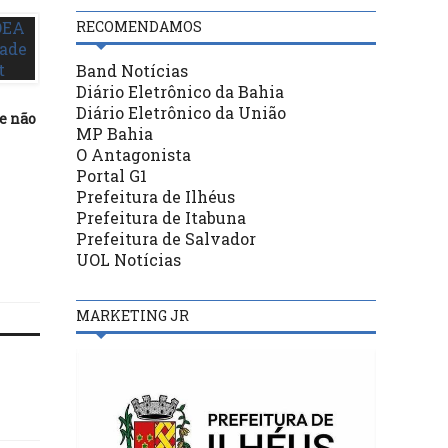
RECOMENDAMOS
Band Notícias
POLÍTICA
Diário Eletrônico da Bahia
Diário Eletrônico da União
e não
19/10/16
MP Bahia
Cármen Lúcia diz que l
POLÍTICA
O Antagonista
precisa ser alterada pa
Portal G1
punições mais duras a ju
09/01/19
Prefeitura de Ilhéus
Nove mil novos alunos
Prefeitura de Itabuna
devem ser matriculados em
Ilhéus até dia 18
Prefeitura de Salvador
UOL Notícias
MARKETING JR