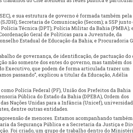
s trabalhos do Cise atendem às redes pública e particular
 (SEC), e sua estrutura de governo é formada também pela
s (SJDH); Secretaria de Comunicação (Secom); a SSP junto
Polícia Técnica (DPT); Polícia Militar da Bahia (PMBA); 
Coordenação Geral de Políticas para a Juventude, da
Conselho Estadual de Educação da Bahia; e Procuradoria G
trabalho de governança, de identificação, de pactuação do
pação não somente dos entes do governo, mas também dos
a do Executivo, que podem de forma articulada trazer um
mos passando”, explicou a titular da Educação, Adélia
omo Polícia Federal (PF), União dos Prefeitos da Bahia
fensoria Pública do Estado da Bahia (DPEBA), Ordem dos
das Nações Unidas para a Infância (Unicef), universidad
ntes, dentre outras entidades.
ve apreensão de menores. Estamos acompanhando també
ria da Segurança Pública e a Secretaria da Justiça e Dir
o. Foi criado, um grupo de trabalho dentro do Ministér