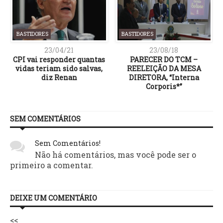
BASTIDORES
BASTIDORES
23/04/21
23/08/18
CPI vai responder quantas
PARECER DO TCM –
vidas teriam sido salvas,
REELEIÇÃO DA MESA
o
diz Renan
DIRETORA, “Interna
Corporis*”
SEM COMENTÁRIOS
Sem Comentários!
Não há comentários, mas você pode ser o
primeiro a comentar.
DEIXE UM COMENTÁRIO
<<