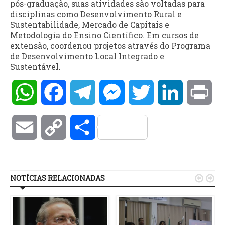
pós-graduação, suas atividades são voltadas para
disciplinas como Desenvolvimento Rural e
Sustentabilidade, Mercado de Capitais e
Metodologia do Ensino Científico. Em cursos de
extensão, coordenou projetos através do Programa
de Desenvolvimento Local Integrado e
Sustentável.
WhatsApp
Facebook
Telegram
Messenger
Twitter
LinkedIn
Pri
Email
Copy
Compartilhar
Link
NOTÍCIAS RELACIONADAS

