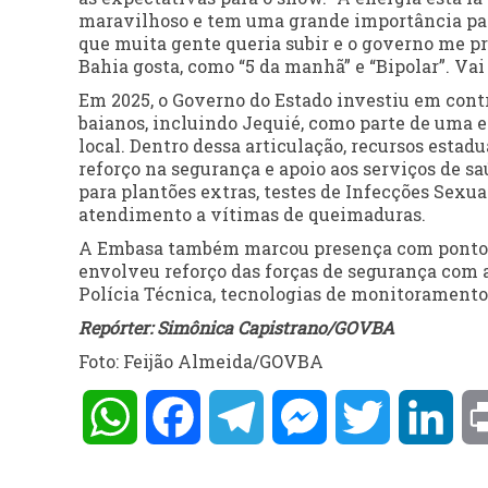
maravilhoso e tem uma grande importância par
que muita gente queria subir e o governo me pro
Bahia gosta, como “5 da manhã” e “Bipolar”. Va
Em 2025, o Governo do Estado investiu em cont
baianos, incluindo Jequié, como parte de uma
local. Dentro dessa articulação, recursos estad
reforço na segurança e apoio aos serviços de s
para plantões extras, testes de Infecções Sexua
atendimento a vítimas de queimaduras.
A Embasa também marcou presença com ponto de
envolveu reforço das forças de segurança com a 
Polícia Técnica, tecnologias de monitoramento 
Repórter: Simônica Capistrano/GOVBA
Foto: Feijão Almeida/GOVBA
WhatsApp
Facebook
Telegram
Messenger
Twitter
Lin