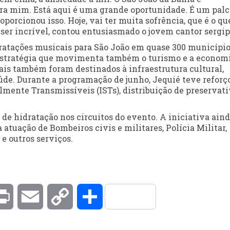
a mim. Está aqui é uma grande oportunidade. É um palc
porcionou isso. Hoje, vai ter muita sofrência, que é o qu
i ser incrível, contou entusiasmado o jovem cantor sergi
ratações musicais para São João em quase 300 municípi
 estratégia que movimenta também o turismo e a econom
uais também foram destinados à infraestrutura cultural,
aúde. Durante a programação de junho, Jequié teve reforç
lmente Transmissíveis (ISTs), distribuição de preservati
 hidratação nos circuitos do evento. A iniciativa ain
atuação de Bombeiros civis e militares, Polícia Militar,
e outros serviços.
kedIn
Print
Email
Copy
Compartilhar
Link