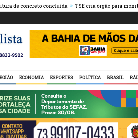
»
ncreto concluída
TSE cria órgão para monitorar fake n
EGIÃO
ECONOMIA
ESPORTES
POLÍTICA
BRASIL
RÁD