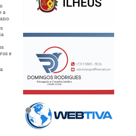
o
e a
pano.
os
ia
os
vos e
da