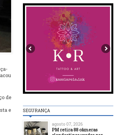
rça-
tacou
ço de
sta e
SEGURANÇA
agosto 07, 2026
PM retira 88 câmeras