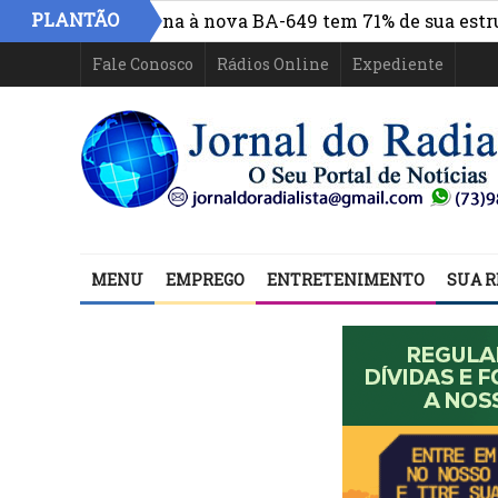
PLANTÃO
de Itabuna à nova BA-649 tem 71% de sua estrutura de co
Fale Conosco
Rádios Online
Expediente
MENU
EMPREGO
ENTRETENIMENTO
SUA R